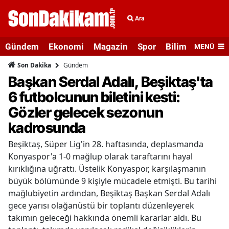
Ara
Gündem
Ekonomi
Magazin
Spor
Bilim ve Teknolo
MENÜ
Gündem
Son Dakika
Başkan Serdal Adalı, Beşiktaş'ta
6 futbolcunun biletini kesti:
Gözler gelecek sezonun
kadrosunda
Beşiktaş, Süper Lig'in 28. haftasında, deplasmanda
Konyaspor'a 1-0 mağlup olarak taraftarını hayal
kırıklığına uğrattı. Üstelik Konyaspor, karşılaşmanın
büyük bölümünde 9 kişiyle mücadele etmişti. Bu tarihi
mağlubiyetin ardından, Beşiktaş Başkan Serdal Adalı
gece yarısı olağanüstü bir toplantı düzenleyerek
takımın geleceği hakkında önemli kararlar aldı. Bu