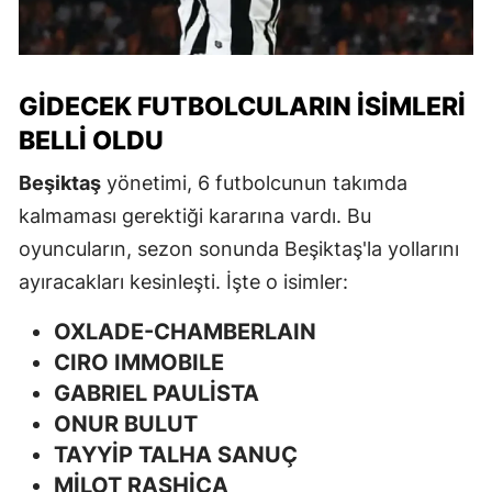
GIDECEK FUTBOLCULARIN İSIMLERI
BELLI OLDU
Beşiktaş
yönetimi, 6 futbolcunun takımda
kalmaması gerektiği kararına vardı. Bu
oyuncuların, sezon sonunda Beşiktaş'la yollarını
ayıracakları kesinleşti. İşte o isimler:
OXLADE-CHAMBERLAIN
CIRO IMMOBILE
GABRIEL PAULİSTA
ONUR BULUT
TAYYİP TALHA SANUÇ
MİLOT RASHİCA