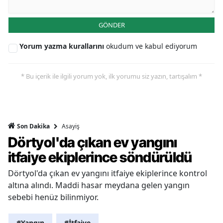
GÖNDER
Yorum yazma kurallarını
okudum ve kabul ediyorum
* Bu içerik ile ilgili yorum yok, ilk yorumu siz yazın, tartışalım *
Asayiş
Son Dakika
Dörtyol'da çıkan ev yangını
itfaiye ekiplerince söndürüldü
Dörtyol'da çıkan ev yangını itfaiye ekiplerince kontrol
altına alındı. Maddi hasar meydana gelen yangın
sebebi henüz bilinmiyor.
#Yangın
#İtfaiye