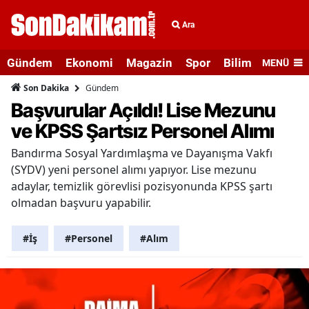
Ara
Gündem
Ekonomi
Magazin
Spor
Bilim ve Teknolo
MENÜ
Gündem
Son Dakika
Başvurular Açıldı! Lise Mezunu
ve KPSS Şartsız Personel Alımı
Bandırma Sosyal Yardımlaşma ve Dayanışma Vakfı
(SYDV) yeni personel alımı yapıyor. Lise mezunu
adaylar, temizlik görevlisi pozisyonunda KPSS şartı
olmadan başvuru yapabilir.
#İş
#Personel
#Alım