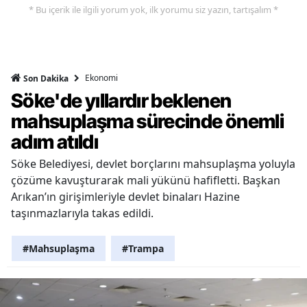
* Bu içerik ile ilgili yorum yok, ilk yorumu siz yazın, tartışalım *
Ekonomi
Son Dakika
Söke'de yıllardır beklenen
mahsuplaşma sürecinde önemli
adım atıldı
Söke Belediyesi, devlet borçlarını mahsuplaşma yoluyla
çözüme kavuşturarak mali yükünü hafifletti. Başkan
Arıkan’ın girişimleriyle devlet binaları Hazine
taşınmazlarıyla takas edildi.
#Mahsuplaşma
#Trampa