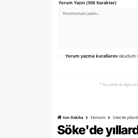
Yorum Yazın (500 Karakter)
S
Si
S
S
Yorum yazma kurallarını
okudum v
T
T
* Bu içerik ile ilgili 
T
T
Ş
Ekonomi
Söke'de yıllar
Son Dakika
U
Söke'de yılla
V