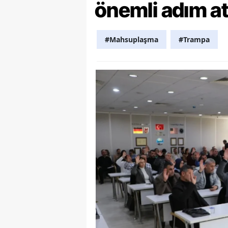
önemli adım at
Y
Z
#Mahsuplaşma
#Trampa
A
B
K
K
B
Ş
B
A
I