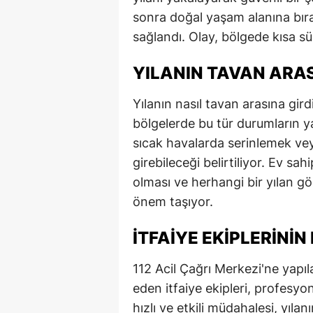
sonra doğal yaşam alanına bırak
E
sağlandı. Olay, bölgede kısa süre
E
YILANIN TAVAN ARAS
E
E
Yılanın nasıl tavan arasına gir
bölgelerde bu tür durumların ya
E
sıcak havalarda serinlemek ve
G
girebileceği belirtiliyor. Ev sah
olması ve herhangi bir yılan 
G
önem taşıyor.
G
İTFAIYE EKIPLERININ
H
112 Acil Çağrı Merkezi'ne yapıl
H
eden itfaiye ekipleri, profesyon
I
hızlı ve etkili müdahalesi, yıl