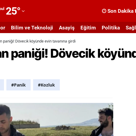
25
°
bul
Son Dakika 
dana
or
Bilim ve Teknoloji
Asayiş
Eğitim
Politika
Sağl
dıyaman
n paniği! Dövecik köyünde evin tavanına girdi
fyonkarahisar
an paniği! Dövecik köyün
ğrı
masya
nkara
#Panik
#Kozluk
ntalya
rtvin
ydın
alıkesir