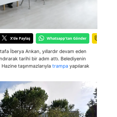
alova
arabük
lis
X'de Paylaş
Whatsapp'tan Gönder
smaniye
afa İberya Arıkan, yıllardır devam eden
üzce
dırarak tarihi bir adım attı. Belediyenin
ar, Hazine taşınmazlarıyla
trampa
yapılarak