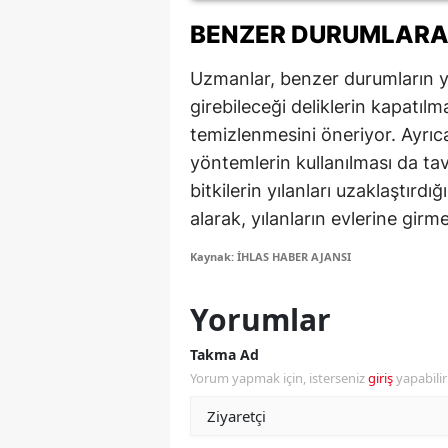
BENZER DURUMLARA
M
M
Uzmanlar, benzer durumların ya
girebileceği deliklerin kapatılm
K
temizlenmesini öneriyor. Ayrıca
M
yöntemlerin kullanılması da tav
bitkilerin yılanları uzaklaştırdığ
M
alarak, yılanların evlerine girme
M
Kaynak: İHLAS HABER AJANSI
N
Yorumlar
N
Takma Ad
O
Yorum yapmak için, isterseniz
giriş
yapabili
R
S