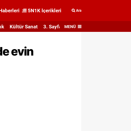
Haberleri
5N1K İçerikleri
Ara
ık
Kültür Sanat
3. Sayfa
MENÜ
de evin