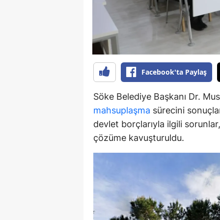
Y
K
Ki
Facebook'ta Paylaş
O
Söke Belediye Başkanı Dr. Must
D
mahsuplaşma
sürecini sonuçlan
devlet borçlarıyla ilgili sorunl
çözüme kavuşturuldu.