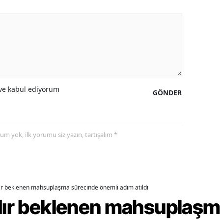
amsun
irt
inop
ivas
e kabul ediyorum
GÖNDER
ekirdağ
okat
yorum yok, ilk yorumu siz yazın, tartışalım *
rabzon
unceli
anlıurfa
dır beklenen mahsuplaşma sürecinde önemli adım atıldı
şak
rdır beklenen mahsuplaş
an