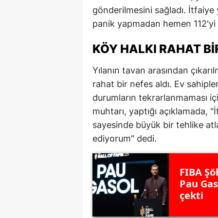
gönderilmesini sağladı. İtfaiye
M
panik yapmadan hemen 112'yi a
İ
KÖY HALKI RAHAT BI
İ
Yılanın tavan arasından çıkarı
K
rahat bir nefes aldı. Ev sahiple
K
durumların tekrarlanmaması için
muhtarı, yaptığı açıklamada, "İ
K
sayesinde büyük bir tehlike at
Kı
ediyorum" dedi.
K
FIBA Şöh
K
Pau Gas
K
çekti
K