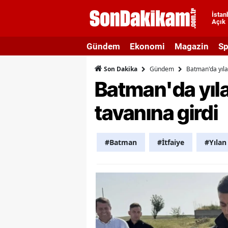
İstan
Açık
A
Gündem
Ekonomi
Magazin
Sp
A
Gündem
Batman'da yıla
Son Dakika
A
Batman'da yıl
A
tavanına girdi
A
A
#Batman
#İtfaiye
#Yılan
A
A
A
B