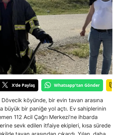
ilecik
ingöl
tlis
olu
urdur
ursa
anakkale
X'de Paylaş
Whatsapp'tan Gönder
ankırı
ı Dövecik köyünde, bir evin tavan arasına
orum
da büyük bir paniğe yol açtı. Ev sahiplerinin
emen 112 Acil Çağrı Merkezi'ne ihbarda
enizli
rine sevk edilen itfaiye ekipleri, kısa sürede
iyarbakır
şekilde tavan arasından çıkardı. Yılan, daha