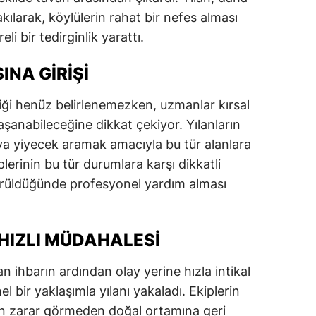
ılarak, köylülerin rahat bir nefes alması
dirne
li bir tedirginlik yarattı.
lazığ
INA GIRIŞI
rzincan
rzurum
diği henüz belirlenemezken, uzmanlar kırsal
şanabileceğine dikkat çekiyor. Yılanların
skişehir
ya yiyecek aramak amacıyla bu tür alanlara
aziantep
iplerinin bu tür durumlara karşı dikkatli
görüldüğünde profesyonel yardım alması
iresun
ümüşhane
 HIZLI MÜDAHALESI
akkari
an ihbarın ardından olay yerine hızla intikal
atay
el bir yaklaşımla yılanı yakaladı. Ekiplerin
sparta
anın zarar görmeden doğal ortamına geri