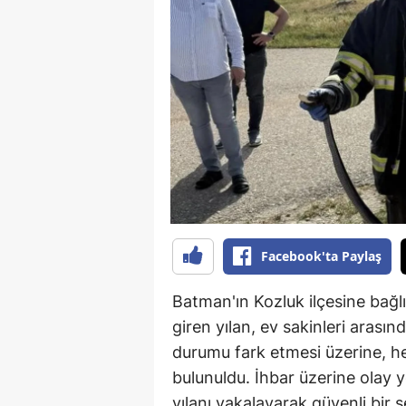
B
B
Bi
B
B
B
Ç
Facebook'ta Paylaş
Ç
Batman'ın Kozluk ilçesine bağl
Ç
giren yılan, ev sakinleri arasın
durumu fark etmesi üzerine, h
D
bulunuldu. İhbar üzerine olay ye
D
yılanı yakalayarak güvenli bir 