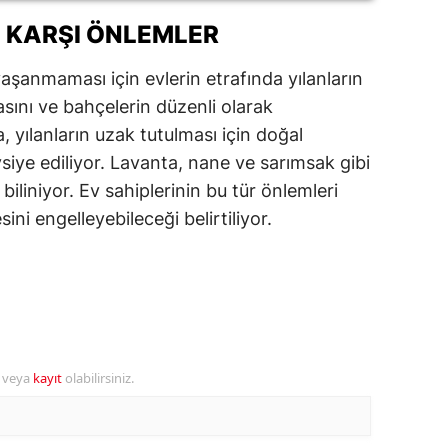
 KARŞI ÖNLEMLER
alatya
anisa
şanmaması için evlerin etrafında yılanların
asını ve bahçelerin düzenli olarak
ahramanmaraş
, yılanların uzak tutulması için doğal
ardin
siye ediliyor. Lavanta, nane ve sarımsak gibi
ı biliniyor. Ev sahiplerinin bu tür önlemleri
uğla
sini engelleyebileceği belirtiliyor.
uş
evşehir
iğde
rdu
r veya
kayıt
olabilirsiniz.
ize
akarya