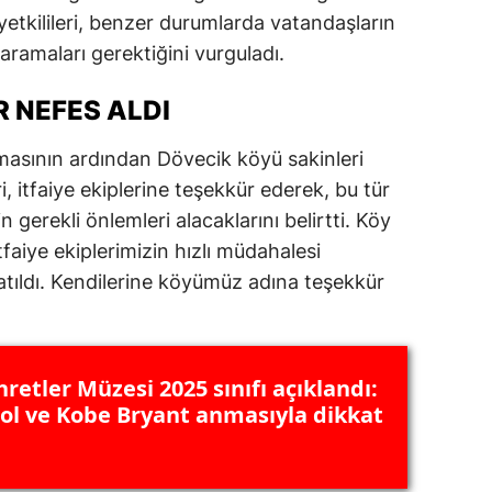
 yetkilileri, benzer durumlarda vatandaşların
ersin
ramaları gerektiğini vurguladı.
stanbul
R NEFES ALDI
zmir
lmasının ardından Dövecik köyü sakinleri
ars
ri, itfaiye ekiplerine teşekkür ederek, bu tür
astamonu
 gerekli önlemleri alacaklarını belirtti. Köy
tfaiye ekiplerimizin hızlı müdahalesi
ayseri
latıldı. Kendilerine köyümüz adına teşekkür
rklareli
ırşehir
retler Müzesi 2025 sınıfı açıklandı:
ocaeli
ol ve Kobe Bryant anmasıyla dikkat
onya
ütahya