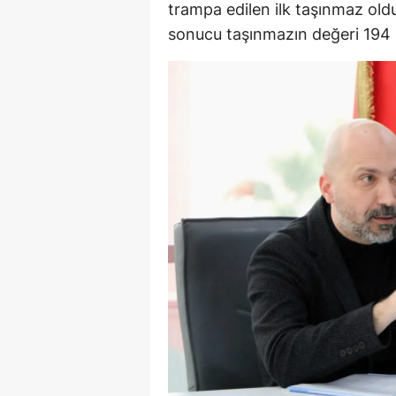
trampa edilen ilk taşınmaz ol
sonucu taşınmazın değeri 194 m
Y
K
Ki
O
D