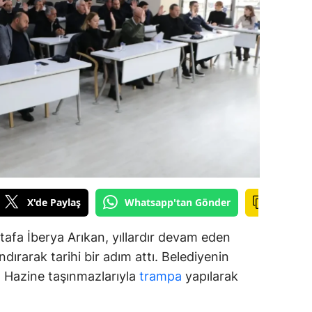
amsun
irt
inop
ivas
ekirdağ
okat
rabzon
X'de Paylaş
Whatsapp'tan Gönder
unceli
afa İberya Arıkan, yıllardır devam eden
anlıurfa
dırarak tarihi bir adım attı. Belediyenin
ar, Hazine taşınmazlarıyla
trampa
yapılarak
şak
an