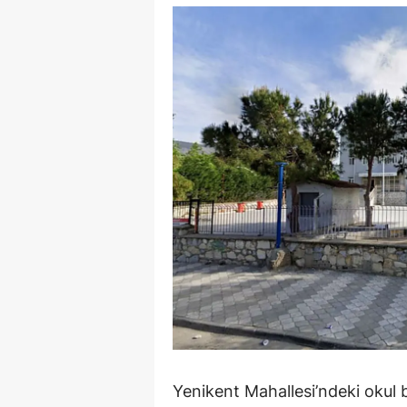
Y
Z
A
B
K
K
B
Ş
B
A
Yenikent Mahallesi’ndeki okul
I