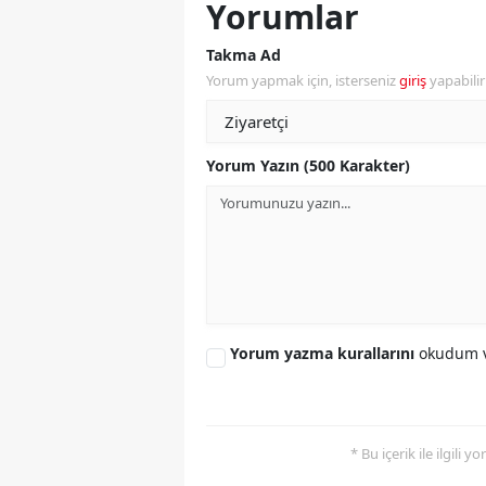
Yorumlar
M
Takma Ad
İ
Yorum yapmak için, isterseniz
giriş
yapabili
İ
K
Yorum Yazın (500 Karakter)
K
K
Kı
K
Yorum yazma kurallarını
okudum v
K
K
* Bu içerik ile ilgili 
K