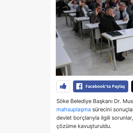
S
Si
S
S
T
T
T
Facebook'ta Paylaş
T
Söke Belediye Başkanı Dr. Must
Ş
mahsuplaşma
sürecini sonuçlan
devlet borçlarıyla ilgili sorunl
U
çözüme kavuşturuldu.
V