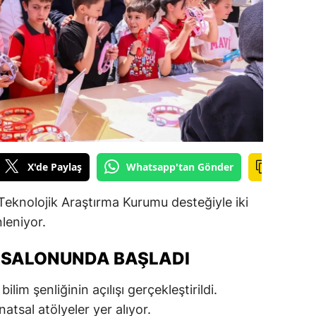
ilecik
ingöl
tlis
olu
urdur
ursa
X'de Paylaş
Whatsapp'tan Gönder
anakkale
 Teknolojik Araştırma Kurumu desteğiyle iki
ankırı
leniyor.
orum
R SALONUNDA BAŞLADI
enizli
lim şenliğinin açılışı gerçekleştirildi.
iyarbakır
natsal atölyeler yer alıyor.