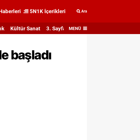
Haberleri
5N1K İçerikleri
Ara
ık
Kültür Sanat
3. Sayfa
MENÜ
le başladı