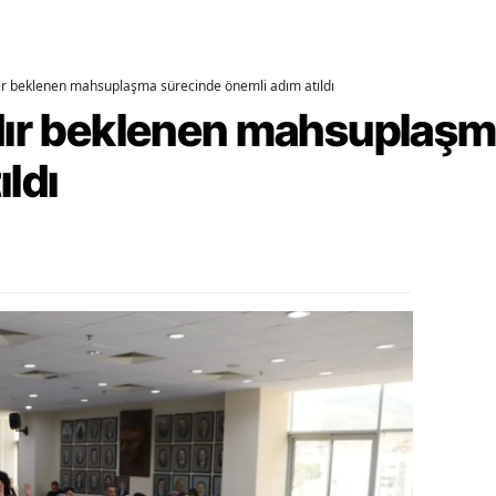
alatya
anisa
dır beklenen mahsuplaşma sürecinde önemli adım atıldı
rdır beklenen mahsuplaş
ahramanmaraş
ıldı
ardin
uğla
uş
evşehir
iğde
rdu
ize
akarya