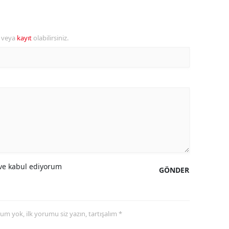
ersin
stanbul
r veya
kayıt
olabilirsiniz.
zmir
ars
astamonu
ayseri
rklareli
ırşehir
e kabul ediyorum
GÖNDER
ocaeli
onya
yorum yok, ilk yorumu siz yazın, tartışalım *
ütahya