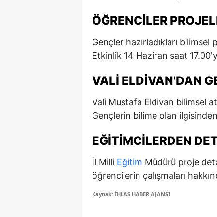
E
ÖĞRENCILER PROJELE
E
Gençler hazırladıkları bilimsel p
E
Etkinlik 14 Haziran saat 17.00
E
VALI ELDIVAN'DAN 
E
Vali Mustafa Eldivan bilimsel a
G
Gençlerin bilime olan ilgisind
G
EĞITIMCILERDEN DET
G
İl Milli
Eğitim
Müdürü proje detay
H
öğrencilerin çalışmaları hakkınd
H
Kaynak: İHLAS HABER AJANSI
I