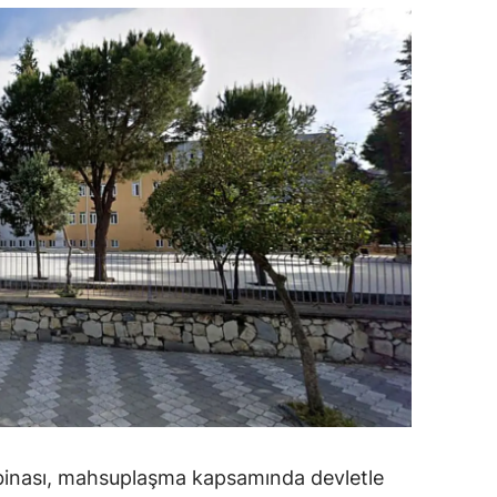
ozgat
onguldak
ksaray
ayburt
araman
ırıkkale
atman
ırnak
artın
rdahan
 binası, mahsuplaşma kapsamında devletle
ğdır