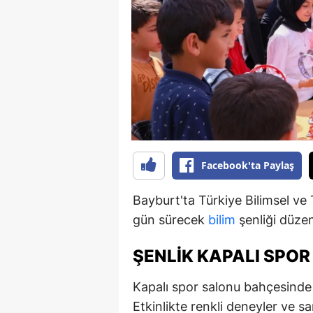
B
B
Bi
B
B
B
Facebook'ta Paylaş
Ç
Bayburt'ta Türkiye Bilimsel ve
Ç
gün sürecek
bilim
şenliği düzen
Ç
ŞENLIK KAPALI SPO
D
Kapalı spor salonu bahçesinde bi
D
Etkinlikte renkli deneyler ve sa