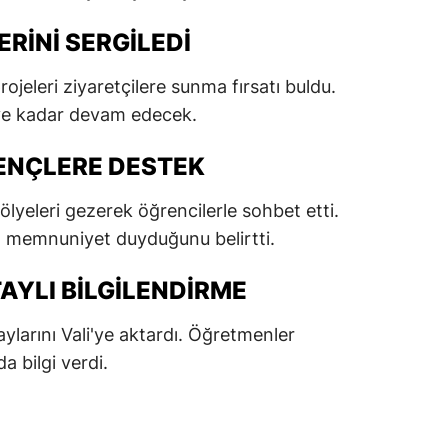
dirne
RINI SERGILEDI
lazığ
rojeleri ziyaretçilere sunma fırsatı buldu.
rzincan
'ye kadar devam edecek.
rzurum
GENÇLERE DESTEK
skişehir
tölyeleri gezerek öğrencilerle sohbet etti.
aziantep
en memnuniyet duyduğunu belirtti.
iresun
AYLI BILGILENDIRME
ümüşhane
larını Vali'ye aktardı. Öğretmenler
akkari
a bilgi verdi.
atay
sparta