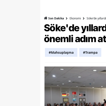
M
M
Ekonomi
Söke'de yıllar
Son Dakika
Söke'de yılla
K
önemli adım at
M
M
#Mahsuplaşma
#Trampa
M
N
N
O
R
S