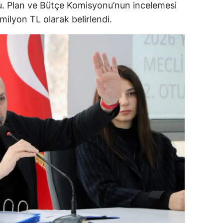
du. Plan ve Bütçe Komisyonu’nun incelemesi
ilyon TL olarak belirlendi.
alova
arabük
lis
smaniye
üzce