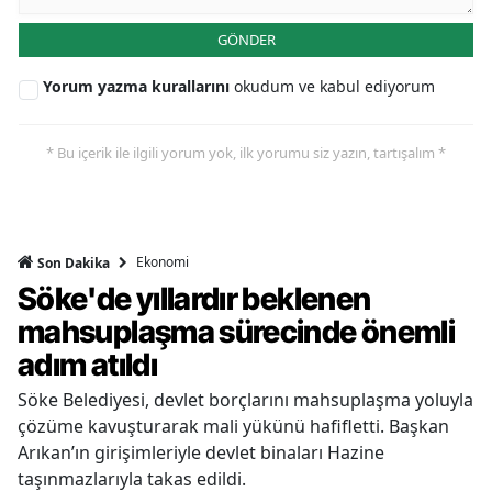
GÖNDER
Yorum yazma kurallarını
okudum ve kabul ediyorum
* Bu içerik ile ilgili yorum yok, ilk yorumu siz yazın, tartışalım *
Ekonomi
Son Dakika
Söke'de yıllardır beklenen
mahsuplaşma sürecinde önemli
adım atıldı
Söke Belediyesi, devlet borçlarını mahsuplaşma yoluyla
çözüme kavuşturarak mali yükünü hafifletti. Başkan
Arıkan’ın girişimleriyle devlet binaları Hazine
taşınmazlarıyla takas edildi.