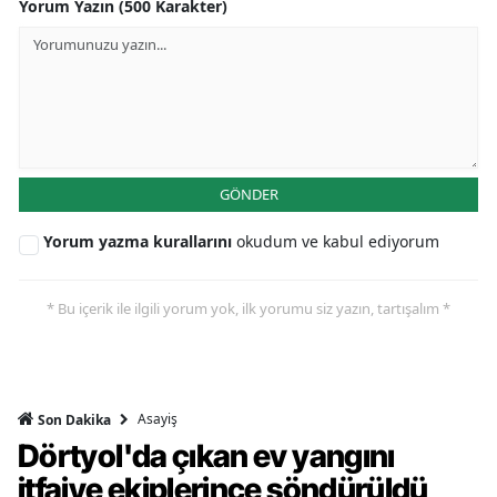
Yorum Yazın (500 Karakter)
GÖNDER
Yorum yazma kurallarını
okudum ve kabul ediyorum
* Bu içerik ile ilgili yorum yok, ilk yorumu siz yazın, tartışalım *
Asayiş
Son Dakika
Dörtyol'da çıkan ev yangını
itfaiye ekiplerince söndürüldü