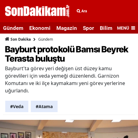
Ara
Gündem
Ekonomi
Magazin
Spor
Bilim ve Teknolo
MENÜ
Gündem
Son Dakika
Bayburt protokolü Bamsı Beyrek
Terasta buluştu
Bayburt'ta görev yeri değişen üst düzey kamu
görevlileri için veda yemeği düzenlendi. Garnizon
Komutanı ve iki ilçe kaymakamı yeni görev yerlerine
uğurlandı.
#Veda
#Atama