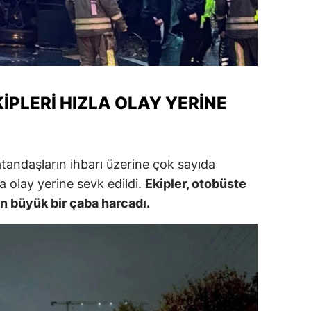
alatya
anisa
ahramanmaraş
KIPLERI HIZLA OLAY YERINE
ardin
uğla
uş
tandaşların ihbarı üzerine çok sayıda
zla olay yerine sevk edildi.
Ekipler, otobüste
evşehir
in büyük bir çaba harcadı.
iğde
rdu
ize
akarya