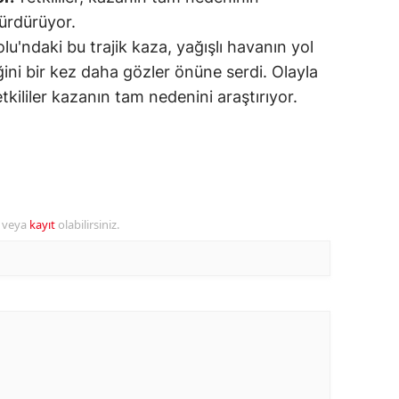
sürdürüyor.
alova
u'ndaki bu trajik kaza, yağışlı havanın yol
eğini bir kez daha gözler önüne serdi. Olayla
arabük
etkililer kazanın tam nedenini araştırıyor.
lis
smaniye
üzce
r veya
kayıt
olabilirsiniz.