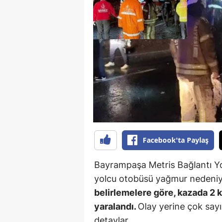
B
B
Bi
B
B
B
Ç
Facebook'ta Paylaş
Ç
Bayrampaşa Metris Bağlantı Y
Ç
yolcu otobüsü yağmur nedeniyl
belirlemelere göre, kazada 2 kiş
D
yaralandı.
Olay yerine çok sayı
D
detaylar…