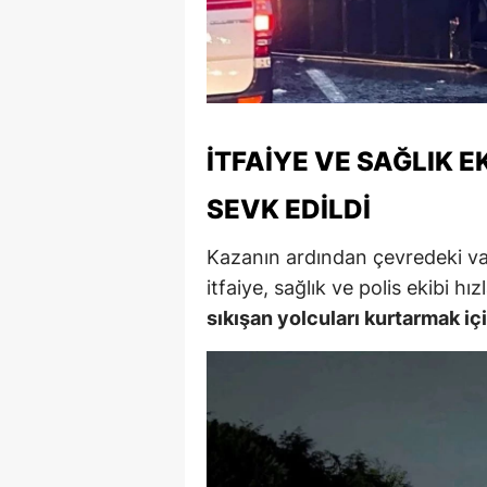
M
M
K
İTFAIYE VE SAĞLIK E
M
SEVK EDILDI
M
M
Kazanın ardından çevredeki va
itfaiye, sağlık ve polis ekibi hı
N
sıkışan yolcuları kurtarmak iç
N
O
R
S