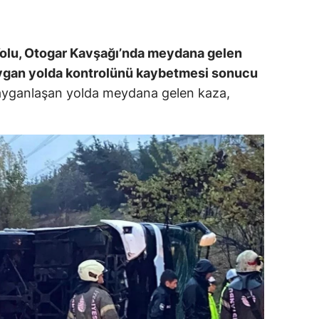
ersin
stanbul
olu, Otogar Kavşağı’nda meydana gelen
ygan yolda kontrolünü kaybetmesi sonucu
zmir
ayganlaşan yolda meydana gelen kaza,
ars
astamonu
ayseri
rklareli
ırşehir
ocaeli
onya
ütahya