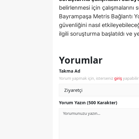
belirlenmesi için çalışmalarını 
Y
Bayrampaşa Metris Bağlantı Yol
güvenliğini nasıl etkileyebilec
K
ilgili soruşturma başlatıldı ve y
Ki
O
Yorumlar
D
Takma Ad
Yorum yapmak için, isterseniz
giriş
yapabili
Yorum Yazın (500 Karakter)