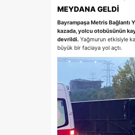
MEYDANA GELDI
M
İ
Bayrampaşa Metris Bağlantı Y
kazada, yolcu otobüsünün ka
İ
devrildi.
Yağmurun etkisiyle k
K
büyük bir faciaya yol açtı.
K
K
Kı
K
K
K
K