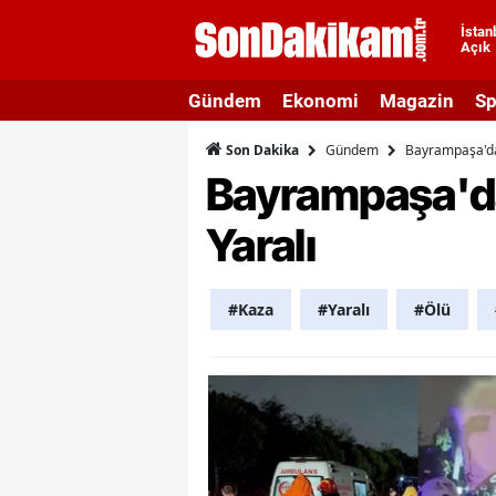
İstan
Açık
A
Gündem
Ekonomi
Magazin
Sp
A
Gündem
Bayrampaşa'da 
Son Dakika
A
Bayrampaşa'da 
A
Yaralı
A
A
#Kaza
#Yaralı
#Ölü
A
A
A
B