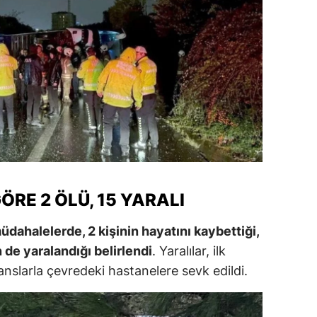
amsun
irt
inop
ivas
ekirdağ
okat
ÖRE 2 ÖLÜ, 15 YARALI
rabzon
unceli
üdahalelerde, 2 kişinin hayatını kaybettiği,
n de yaralandığı belirlendi
. Yaralılar, ilk
anlıurfa
slarla çevredeki hastanelere sevk edildi.
şak
an