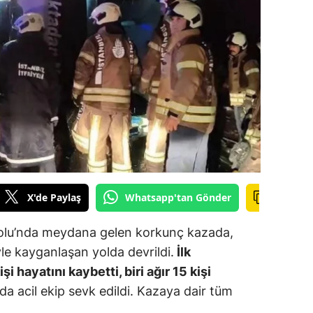
ilecik
ingöl
tlis
olu
urdur
ursa
anakkale
X'de Paylaş
Whatsapp'tan Gönder
ankırı
olu’nda meydana gelen korkunç kazada,
orum
e kayganlaşan yolda devrildi.
İlk
i hayatını kaybetti, biri ağır 15 kişi
enizli
da acil ekip sevk edildi. Kazaya dair tüm
iyarbakır