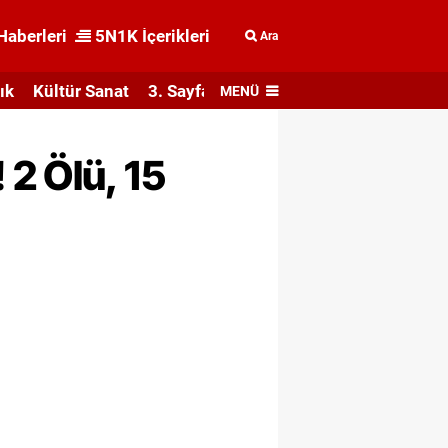
Haberleri
5N1K İçerikleri
Ara
ık
Kültür Sanat
3. Sayfa
MENÜ
2 Ölü, 15