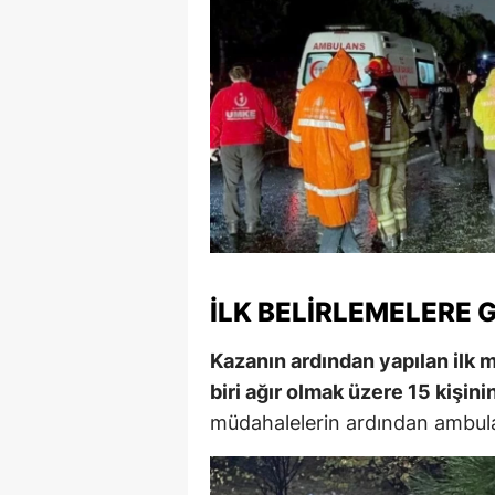
S
Si
S
S
T
T
İLK BELIRLEMELERE G
T
T
Kazanın ardından yapılan ilk m
biri ağır olmak üzere 15 kişini
Ş
müdahalelerin ardından ambulan
U
V