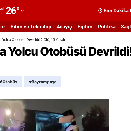
26
°
bul
Son Dakika 
dana
or
Bilim ve Teknoloji
Asayiş
Eğitim
Politika
Sağl
dıyaman
Yolcu Otobüsü Devrildi! 2 Ölü, 15 Yaralı
fyonkarahisar
Yolcu Otobüsü Devrildi! 
ğrı
masya
nkara
#Otobüs
#Bayrampaşa
ntalya
rtvin
ydın
alıkesir