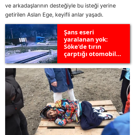
ve arkadaşlarının desteğiyle bu isteği yerine
getirilen Aslan Ege, keyifli anlar yaşadı.
Şans eseri
yaralanan yok:
Söke'de tırın
çarptığı otomobil
metrelerce
sürüklendi