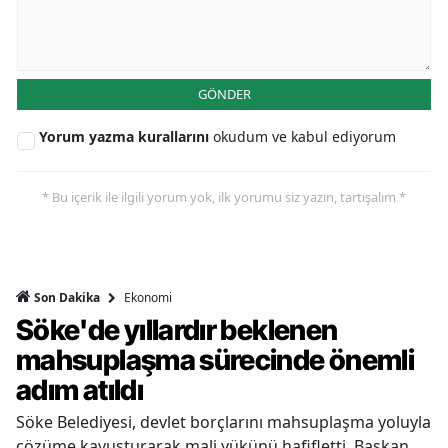
GÖNDER
Yorum yazma kurallarını
okudum ve kabul ediyorum
* Bu içerik ile ilgili yorum yok, ilk yorumu siz yazın, tartışalım *
Ekonomi
Son Dakika
Söke'de yıllardır beklenen
mahsuplaşma sürecinde önemli
adım atıldı
Söke Belediyesi, devlet borçlarını mahsuplaşma yoluyla
çözüme kavuşturarak mali yükünü hafifletti. Başkan