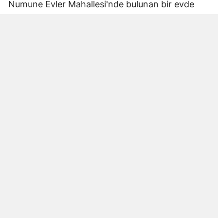
Numune Evler Mahallesi'nde bulunan bir evde
bilinmeyen nedenle yangın çıktı. Olay,
çevredekiler tarafından fark edilerek yetkililere
bildirildi.
Hatay Büyükşehir Belediyesi'ne bağlı itfaiye
ekipleri hızla olay yerine ulaştı. Yangın,