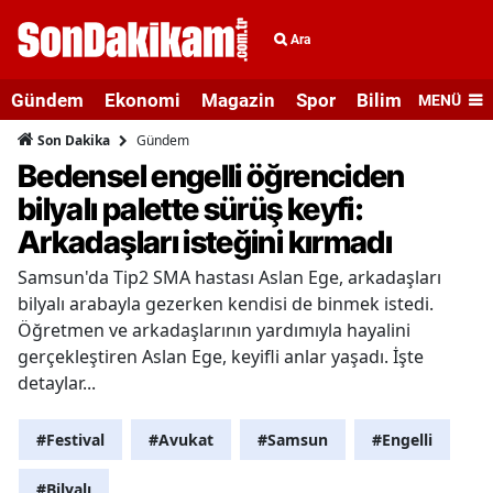
Ara
Gündem
Ekonomi
Magazin
Spor
Bilim ve Teknolo
MENÜ
Gündem
Son Dakika
Bedensel engelli öğrenciden
bilyalı palette sürüş keyfi:
Arkadaşları isteğini kırmadı
Samsun'da Tip2 SMA hastası Aslan Ege, arkadaşları
bilyalı arabayla gezerken kendisi de binmek istedi.
Öğretmen ve arkadaşlarının yardımıyla hayalini
gerçekleştiren Aslan Ege, keyifli anlar yaşadı. İşte
detaylar...
#Festival
#Avukat
#Samsun
#Engelli
#Bilyalı