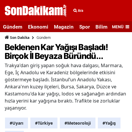
Ara
Gündem
Ekonomi
Magazin
Spor
Bilim ve Teknolo
MENÜ
Gündem
Son Dakika
Beklenen Kar Yağışı Başladı!
Birçok İl Beyaza Büründü...
Trakya'dan giriş yapan soğuk hava dalgası, Marmara,
Ege, İç Anadolu ve Karadeniz bölgelerinde etkisini
göstermeye başladı. İstanbul’un Anadolu Yakası,
Ankara'nın kuzey ilçeleri, Bursa, Sakarya, Düzce ve
Kastamonu'da kar yağışı, lodos ve sağanağın ardından
hızla yerini kar yağışına bıraktı. Trafikte ise zorluklar
yaşanıyor.
#Uyarı
#Türkiye
#Meteoroloji
#Yağış