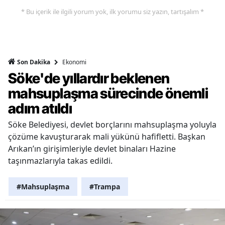
* Bu içerik ile ilgili yorum yok, ilk yorumu siz yazın, tartışalım *
Ekonomi
Son Dakika
Söke'de yıllardır beklenen
mahsuplaşma sürecinde önemli
adım atıldı
Söke Belediyesi, devlet borçlarını mahsuplaşma yoluyla
çözüme kavuşturarak mali yükünü hafifletti. Başkan
Arıkan’ın girişimleriyle devlet binaları Hazine
taşınmazlarıyla takas edildi.
#Mahsuplaşma
#Trampa