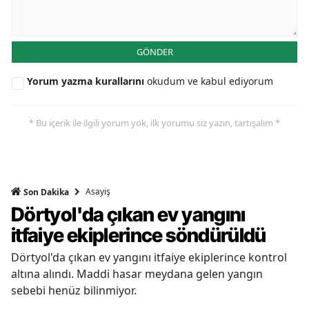
GÖNDER
Yorum yazma kurallarını
okudum ve kabul ediyorum
* Bu içerik ile ilgili yorum yok, ilk yorumu siz yazın, tartışalım *
Asayiş
Son Dakika
Dörtyol'da çıkan ev yangını
itfaiye ekiplerince söndürüldü
Dörtyol'da çıkan ev yangını itfaiye ekiplerince kontrol
altına alındı. Maddi hasar meydana gelen yangın
sebebi henüz bilinmiyor.