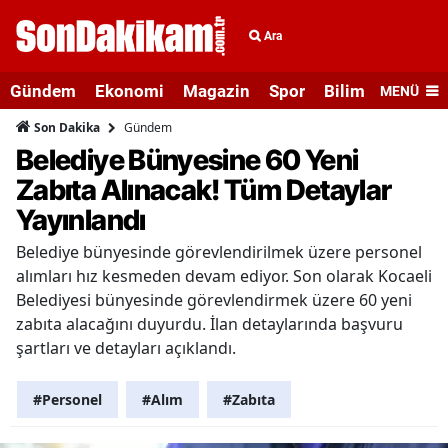
Ara
Gündem
Ekonomi
Magazin
Spor
Bilim ve Teknolo
MENÜ
Gündem
Son Dakika
Belediye Bünyesine 60 Yeni
Zabıta Alınacak! Tüm Detaylar
Yayınlandı
Belediye bünyesinde görevlendirilmek üzere personel
alımları hız kesmeden devam ediyor. Son olarak Kocaeli
Belediyesi bünyesinde görevlendirmek üzere 60 yeni
zabıta alacağını duyurdu. İlan detaylarında başvuru
şartları ve detayları açıklandı.
#Personel
#Alım
#Zabıta