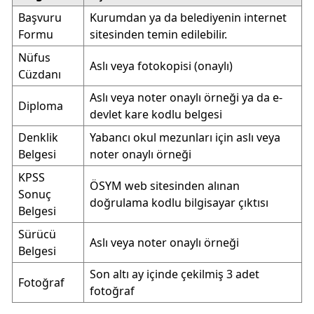
Başvuru
Kurumdan ya da belediyenin internet
Formu
sitesinden temin edilebilir.
Nüfus
Aslı veya fotokopisi (onaylı)
Cüzdanı
Aslı veya noter onaylı örneği ya da e-
Diploma
devlet kare kodlu belgesi
Denklik
Yabancı okul mezunları için aslı veya
Belgesi
noter onaylı örneği
KPSS
ÖSYM web sitesinden alınan
Sonuç
doğrulama kodlu bilgisayar çıktısı
Belgesi
Sürücü
Aslı veya noter onaylı örneği
Belgesi
Son altı ay içinde çekilmiş 3 adet
Fotoğraf
fotoğraf