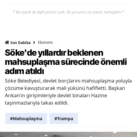
* Bu içerik ile ilgili yorum yok, ilk yorumu siz yazın, tartışalım *
Ekonomi
Son Dakika
Söke'de yıllardır beklenen
mahsuplaşma sürecinde önemli
adım atıldı
Söke Belediyesi, devlet borçlarını mahsuplaşma yoluyla
çözüme kavuşturarak mali yükünü hafifletti. Başkan
Arıkan’ın girişimleriyle devlet binaları Hazine
taşınmazlarıyla takas edildi.
#Mahsuplaşma
#Trampa