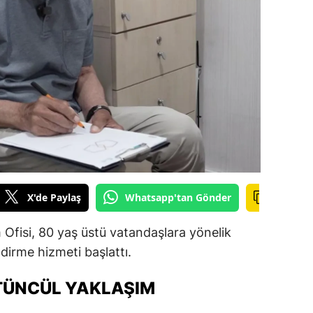
ilecik
ingöl
tlis
olu
urdur
ursa
anakkale
X'de Paylaş
Whatsapp'tan Gönder
ankırı
Ofisi, 80 yaş üstü vatandaşlara yönelik
orum
dirme hizmeti başlattı.
enizli
ÜTÜNCÜL YAKLAŞIM
iyarbakır