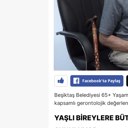
B
B
Bi
B
B
B
Ç
Facebook'ta Paylaş
Ç
Beşiktaş Belediyesi 65+ Yaşam 
Ç
kapsamlı gerontolojik değerlen
D
YAŞLI BIREYLERE B
D