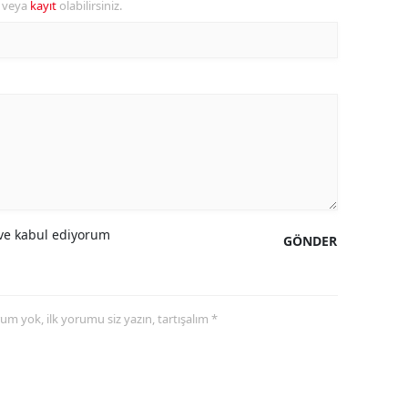
r veya
kayıt
olabilirsiniz.
ozgat
onguldak
ksaray
ayburt
araman
ırıkkale
e kabul ediyorum
GÖNDER
atman
ırnak
yorum yok, ilk yorumu siz yazın, tartışalım *
artın
rdahan
ğdır