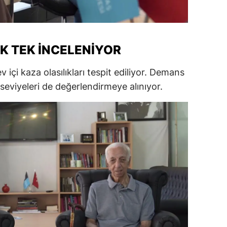
ersin
stanbul
EK TEK İNCELENIYOR
zmir
v içi kaza olasılıkları tespit ediliyor. Demans
ars
k seviyeleri de değerlendirmeye alınıyor.
astamonu
ayseri
rklareli
ırşehir
ocaeli
onya
ütahya