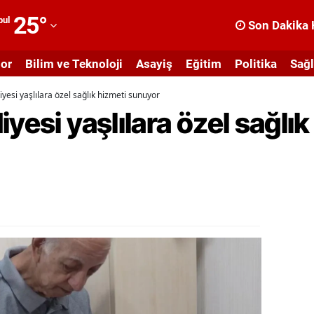
25
°
bul
Son Dakika 
dana
or
Bilim ve Teknoloji
Asayiş
Eğitim
Politika
Sağl
dıyaman
yesi yaşlılara özel sağlık hizmeti sunuyor
fyonkarahisar
yesi yaşlılara özel sağlık
ğrı
masya
nkara
ntalya
rtvin
ydın
alıkesir