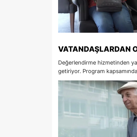
M
M
K
M
VATANDAŞLARDAN O
M
Değerlendirme hizmetinden yara
getiriyor. Program kapsamında 
M
N
N
O
R
S