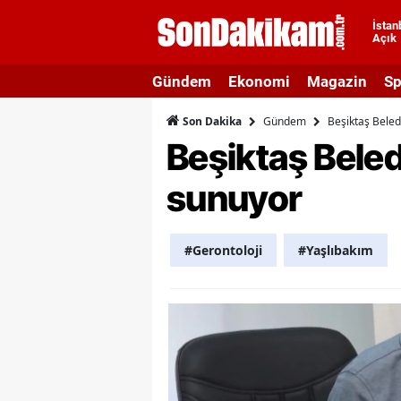
İstan
Açık
A
Gündem
Ekonomi
Magazin
Sp
A
Gündem
Beşiktaş Beledi
Son Dakika
A
Beşiktaş Beledi
A
sunuyor
A
A
#Gerontoloji
#Yaşlıbakım
A
A
A
B