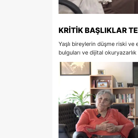
M
İ
KRITIK BAŞLIKLAR T
İ
Yaşlı bireylerin düşme riski ve e
K
bulguları ve dijital okuryazarlı
K
K
Kı
K
K
K
K