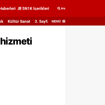
Haberleri
5N1K İçerikleri
Ara
ık
Kültür Sanat
3. Sayfa
MENÜ
 hizmeti