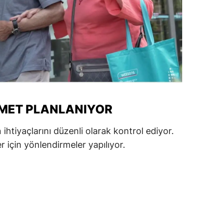
amsun
irt
inop
ivas
ekirdağ
ZMET PLANLANIYOR
okat
n ihtiyaçlarını düzenli olarak kontrol ediyor.
rabzon
 için yönlendirmeler yapılıyor.
unceli
anlıurfa
şak
an