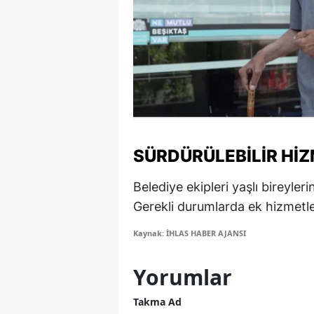
S
Si
S
S
T
SÜRDÜRÜLEBILIR HI
T
Belediye ekipleri yaşlı bireyleri
T
Gerekli durumlarda ek hizmetler
T
Kaynak: İHLAS HABER AJANSI
Ş
Yorumlar
U
Takma Ad
V