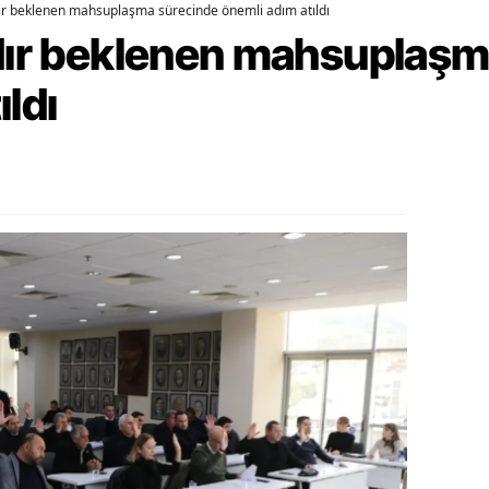
dır beklenen mahsuplaşma sürecinde önemli adım atıldı
rdır beklenen mahsuplaş
alova
arabük
ıldı
lis
smaniye
üzce