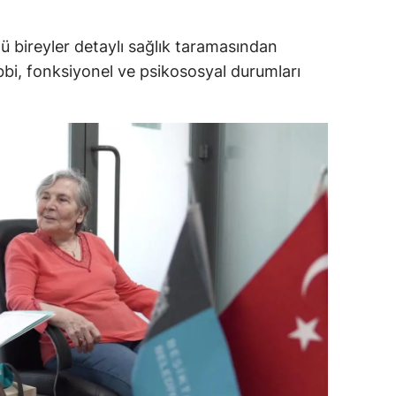
dirne
ü bireyler detaylı sağlık taramasından
lazığ
bbi, fonksiyonel ve psikososyal durumları
rzincan
rzurum
skişehir
aziantep
iresun
ümüşhane
akkari
atay
sparta