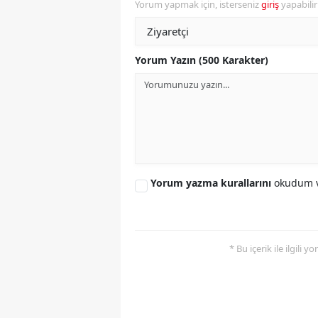
Yorum yapmak için, isterseniz
giriş
yapabili
Y
Z
Yorum Yazın (500 Karakter)
A
B
K
K
Yorum yazma kurallarını
okudum v
B
Ş
* Bu içerik ile ilgili 
B
A
I