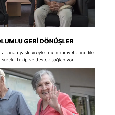
alatya
anisa
ahramanmaraş
ardin
LUMLU GERI DÖNÜŞLER
uğla
rlanan yaşlı bireyler memnuniyetlerini dile
sürekli takip ve destek sağlanıyor.
uş
evşehir
iğde
rdu
ize
akarya