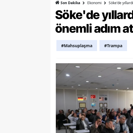
Ekonomi
Söke'de yıllar
Son Dakika
Söke'de yılla
Y
K
önemli adım at
Ki
#Mahsuplaşma
#Trampa
O
D