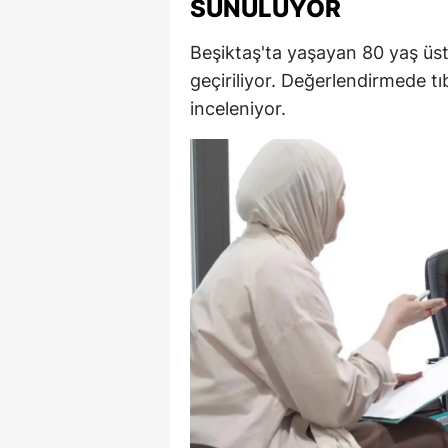
SUNULUYOR
E
Beşiktaş'ta yaşayan 80 yaş üst
E
geçiriliyor. Değerlendirmede tı
E
inceleniyor.
E
E
G
G
G
H
H
I