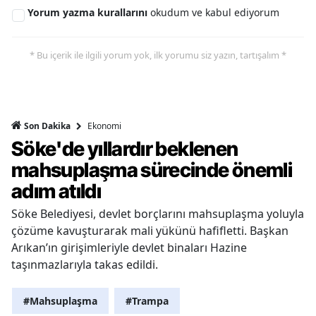
Yorum yazma kurallarını
okudum ve kabul ediyorum
* Bu içerik ile ilgili yorum yok, ilk yorumu siz yazın, tartışalım *
Ekonomi
Son Dakika
Söke'de yıllardır beklenen
mahsuplaşma sürecinde önemli
adım atıldı
Söke Belediyesi, devlet borçlarını mahsuplaşma yoluyla
çözüme kavuşturarak mali yükünü hafifletti. Başkan
Arıkan’ın girişimleriyle devlet binaları Hazine
taşınmazlarıyla takas edildi.
#Mahsuplaşma
#Trampa