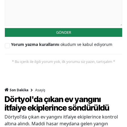
GÖNDER
Yorum yazma kurallarını
okudum ve kabul ediyorum
* Bu içerik ile ilgili yorum yok, ilk yorumu siz yazın, tartışalım *
Asayiş
Son Dakika
Dörtyol'da çıkan ev yangını
itfaiye ekiplerince söndürüldü
Dörtyol'da çıkan ev yangını itfaiye ekiplerince kontrol
altına alındı. Maddi hasar meydana gelen yangın