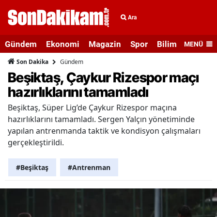
Ara
Gündem
Ekonomi
Magazin
Spor
Bilim ve Teknolo
MENÜ
Gündem
Son Dakika
Beşiktaş, Çaykur Rizespor maçı
hazırlıklarını tamamladı
Beşiktaş, Süper Lig’de Çaykur Rizespor maçına
hazırlıklarını tamamladı. Sergen Yalçın yönetiminde
yapılan antrenmanda taktik ve kondisyon çalışmaları
gerçekleştirildi.
#Beşiktaş
#Antrenman