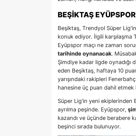
E
BEŞIKTAŞ EYÜPSPOR
E
Beşiktaş, Trendyol Süper Lig'i
E
konuk ediyor. İlgili karşılaşm
E
Eyüpspor maçı ne zaman sorus
tarihinde oynanacak
. Müsaba
E
Şimdiye kadar ligde oynadığı dö
G
eden Beşiktaş, haftaya 10 puan 
yarışındaki rakipleri Fenerbahç
G
hanesine üç puan dahil etmek i
G
Süper Lig'in yeni ekiplerinden
H
ayrılma peşinde. Eyüpspor,
şim
kazandı ve üçünde berabere kald
H
beşinci sırada bulunuyor.
I