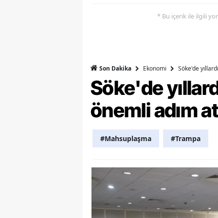
* Bu içerik ile ilgili 
Y
K
Ki
Ekonomi
Söke'de yıllar
Son Dakika
O
Söke'de yılla
D
önemli adım at
#Mahsuplaşma
#Trampa