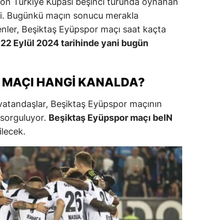
zon Türkiye Kupası beşinci turunda oynanan
i. Bugünkü maçın sonucu merakla
alatya
enler, Beşiktaş Eyüpspor maçı saat kaçta
anisa
,
22 Eylül 2024 tarihinde yani bugün
ahramanmaraş
ardin
 MAÇI HANGI KANALDA?
uğla
vatandaşlar, Beşiktaş Eyüpspor maçının
uş
 sorguluyor.
Beşiktaş Eyüpspor maçı beIN
ilecek.
evşehir
iğde
rdu
ize
akarya