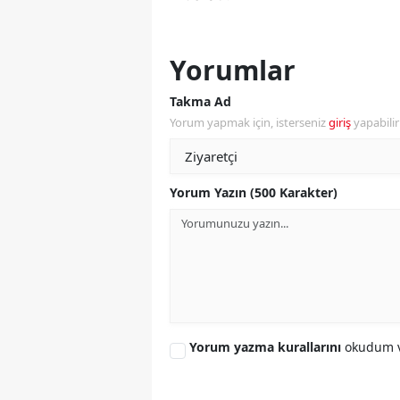
Y
Yorumlar
Z
Takma Ad
A
Yorum yapmak için, isterseniz
giriş
yapabili
B
K
Yorum Yazın (500 Karakter)
K
B
Ş
B
Yorum yazma kurallarını
okudum v
A
I