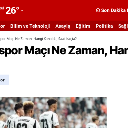
26
°
bul
Son Dakika 
dana
or
Bilim ve Teknoloji
Asayiş
Eğitim
Politika
Sağl
dıyaman
spor Maçı Ne Zaman, Hangi Kanalda, Saat Kaçta?
fyonkarahisar
spor Maçı Ne Zaman, Han
ğrı
masya
nkara
or
ntalya
rtvin
ydın
alıkesir