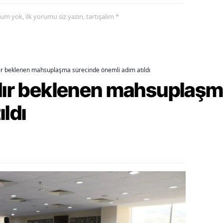
yorum yok, ilk yorumu siz yazın, tartışalım *
alova
arabük
lis
dır beklenen mahsuplaşma sürecinde önemli adım atıldı
smaniye
rdır beklenen mahsuplaş
üzce
ıldı