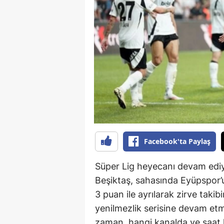
B
B
Bi
B
B
B
Ç
Facebook'ta Paylaş
Ç
Süper Lig heyecanı devam edi
Ç
Beşiktaş, sahasında Eyüpspor’u
3 puan ile ayrılarak zirve tak
D
yenilmezlik serisine devam etm
D
zaman, hangi kanalda ve saat 