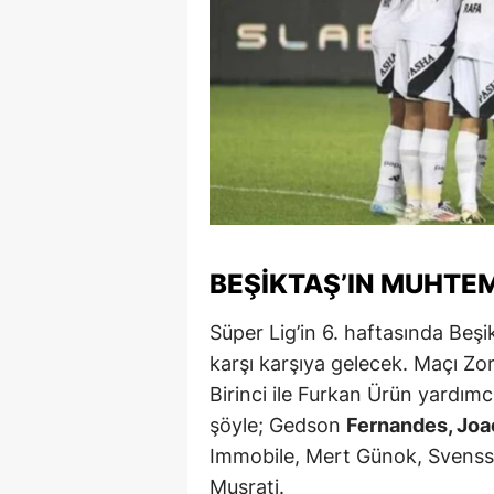
S
Si
S
S
T
T
BEŞIKTAŞ’IN MUHTEM
T
Süper Lig’in 6. haftasında Beş
T
karşı karşıya gelecek. Maçı Z
Birinci ile Furkan Ürün yardımcı
Ş
şöyle; Gedson
Fernandes, Joao
U
Immobile, Mert Günok, Svensso
Musrati.
V