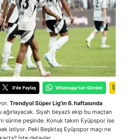
ilecik
ingöl
tlis
olu
urdur
ursa
anakkale
X'de Paylaş
Whatsapp'tan Gönder
ankırı
yor.
Trendyol Süper Lig'in 6. haftasında
orum
 ağırlayacak. Siyah beyazlı ekip bu maçtan
ibini sürme peşinde. Konuk takım Eyüpspor ise
enizli
ek istiyor. Peki Beşiktaş Eyüpspor maçı ne
iyarbakır
kaçta? İşte detaylar…