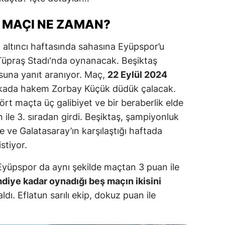
dirne
 MAÇI NE ZAMAN?
lazığ
n altıncı haftasında sahasına Eyüpspor’u
rzincan
a Tüpraş Stadı'nda oynanacak. Beşiktaş
rzurum
una yanıt aranıyor. Maç,
22 Eylül 2024
kada hakem Zorbay Küçük düdük çalacak.
skişehir
rt maçta üç galibiyet ve bir beraberlik elde
aziantep
ile 3. sıradan girdi. Beşiktaş, şampiyonluk
e ve Galatasaray’ın karşılaştığı haftada
iresun
stiyor.
ümüşhane
 Eyüpspor da aynı şekilde maçtan 3 puan ile
akkari
diye kadar oynadığı beş maçın ikisini
ı. Eflatun sarılı ekip, dokuz puan ile
atay
sparta