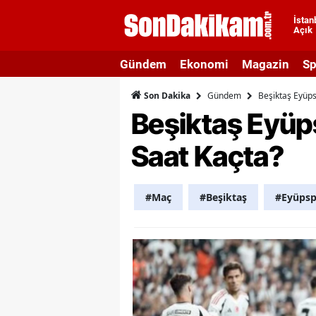
İstan
Açık
A
Gündem
Ekonomi
Magazin
Sp
A
Gündem
Beşiktaş Eyüp
Son Dakika
A
Beşiktaş Eyüp
A
Saat Kaçta?
A
A
#Maç
#Beşiktaş
#Eyüpsp
A
A
A
B