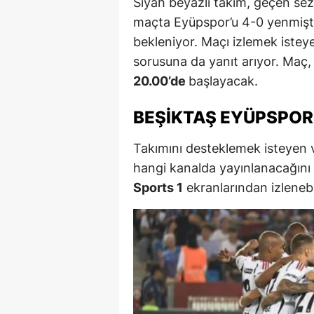
Siyah beyazlı takım, geçen se
maçta Eyüpspor’u 4-0 yenmişt
M
bekleniyor. Maçı izlemek istey
M
sorusuna da yanıt arıyor. Maç
K
20.00’de
başlayacak.
M
BEŞIKTAŞ EYÜPSPOR
M
Takımını desteklemek isteyen 
M
hangi kanalda yayınlanacağını
Sports 1
ekranlarından izleneb
N
N
O
R
S