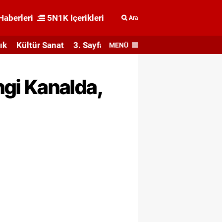
Haberleri
5N1K İçerikleri
Ara
ık
Kültür Sanat
3. Sayfa
MENÜ
gi Kanalda,