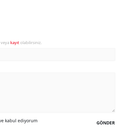
ozgat
onguldak
ksaray
r veya
kayıt
olabilirsiniz.
ayburt
araman
ırıkkale
atman
ırnak
artın
e kabul ediyorum
GÖNDER
rdahan
ğdır