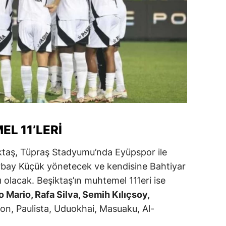
amsun
irt
inop
ivas
ekirdağ
okat
EL 11’LERI
rabzon
iktaş, Tüpraş Stadyumu’nda Eyüpspor ile
unceli
orbay Küçük yönetecek ve kendisine Bahtiyar
 olacak. Beşiktaş’ın muhtemel 11’leri ise
anlıurfa
 Mario, Rafa Silva, Semih Kılıçsoy,
şak
n, Paulista, Uduokhai, Masuaku, Al-
an