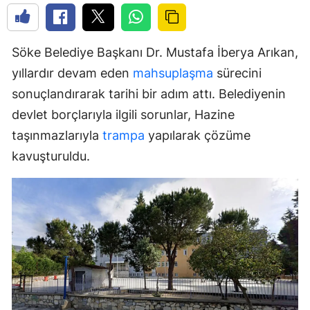
Söke Belediye Başkanı Dr. Mustafa İberya Arıkan,
yıllardır devam eden
mahsuplaşma
sürecini
sonuçlandırarak tarihi bir adım attı. Belediyenin
devlet borçlarıyla ilgili sorunlar, Hazine
taşınmazlarıyla
trampa
yapılarak çözüme
kavuşturuldu.