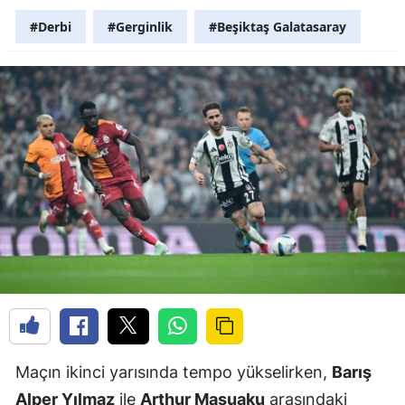
#Derbi
#Gerginlik
#Beşiktaş Galatasaray
Maçın ikinci yarısında tempo yükselirken,
Barış
Alper Yılmaz
ile
Arthur Masuaku
arasındaki