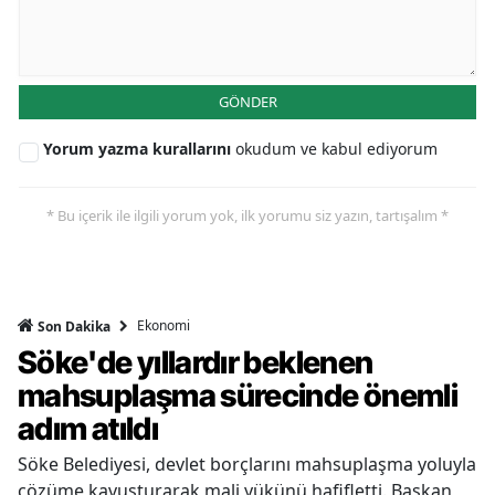
GÖNDER
Yorum yazma kurallarını
okudum ve kabul ediyorum
* Bu içerik ile ilgili yorum yok, ilk yorumu siz yazın, tartışalım *
Ekonomi
Son Dakika
Söke'de yıllardır beklenen
mahsuplaşma sürecinde önemli
adım atıldı
Söke Belediyesi, devlet borçlarını mahsuplaşma yoluyla
çözüme kavuşturarak mali yükünü hafifletti. Başkan