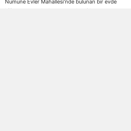
Numune Evler Mahallesi'nde bulunan bir evde
bilinmeyen nedenle yangın çıktı. Olay,
çevredekiler tarafından fark edilerek yetkililere
bildirildi.
Hatay Büyükşehir Belediyesi'ne bağlı itfaiye
ekipleri hızla olay yerine ulaştı. Yangın,