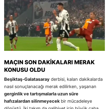
MAÇIN SON DAKIKALARI MERAK
KONUSU OLDU
Beşiktaş-Galatasaray
derbisi, kalan dakikalarda
nasıl sonuçlanacağı merak edilirken, yaşanan
gerginlik ve tartışmalarla uzun süre
hafızalardan silinmeyecek
bir mücadeleye
dönüştü. İki takım da galibiyet için büyük çaba