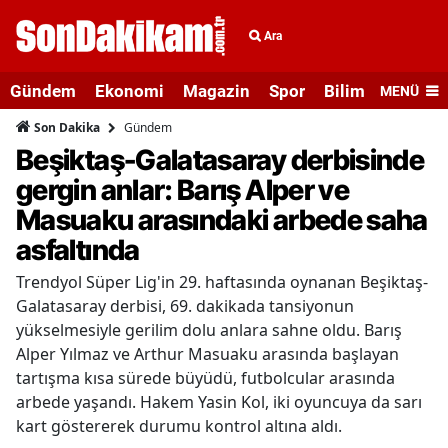
Ara
Gündem
Ekonomi
Magazin
Spor
Bilim ve Teknolo
MENÜ
Gündem
Son Dakika
Beşiktaş-Galatasaray derbisinde
gergin anlar: Barış Alper ve
Masuaku arasındaki arbede saha
asfaltında
Trendyol Süper Lig'in 29. haftasında oynanan Beşiktaş-
Galatasaray derbisi, 69. dakikada tansiyonun
yükselmesiyle gerilim dolu anlara sahne oldu. Barış
Alper Yılmaz ve Arthur Masuaku arasında başlayan
tartışma kısa sürede büyüdü, futbolcular arasında
arbede yaşandı. Hakem Yasin Kol, iki oyuncuya da sarı
kart göstererek durumu kontrol altına aldı.