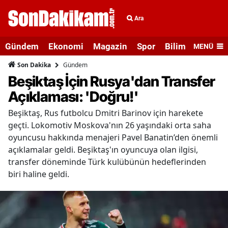
Ara
Gündem
Ekonomi
Magazin
Spor
Bilim ve Teknolo
MENÜ
Gündem
Son Dakika
Beşiktaş İçin Rusya'dan Transfer
Açıklaması: 'Doğru!'
Beşiktaş, Rus futbolcu Dmitri Barinov için harekete
geçti. Lokomotiv Moskova'nın 26 yaşındaki orta saha
oyuncusu hakkında menajeri Pavel Banatin’den önemli
açıklamalar geldi. Beşiktaş'ın oyuncuya olan ilgisi,
transfer döneminde Türk kulübünün hedeflerinden
biri haline geldi.