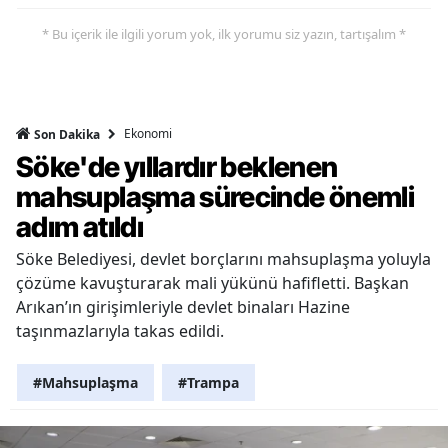
* Bu içerik ile ilgili yorum yok, ilk yorumu siz yazın, tartışalım *
Ekonomi
Son Dakika
Söke'de yıllardır beklenen
mahsuplaşma sürecinde önemli
adım atıldı
Söke Belediyesi, devlet borçlarını mahsuplaşma yoluyla
çözüme kavuşturarak mali yükünü hafifletti. Başkan
Arıkan’ın girişimleriyle devlet binaları Hazine
taşınmazlarıyla takas edildi.
#Mahsuplaşma
#Trampa