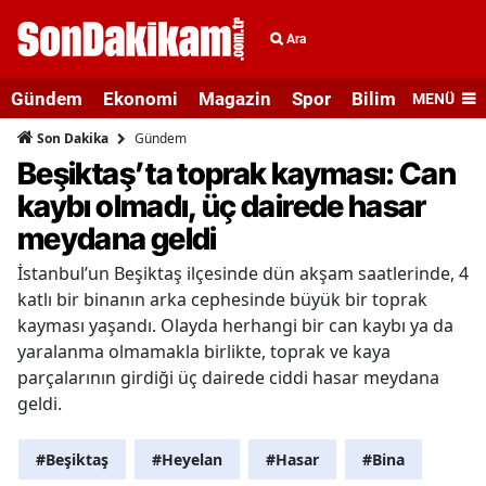
Ara
Gündem
Ekonomi
Magazin
Spor
Bilim ve Teknolo
MENÜ
Gündem
Son Dakika
Beşiktaş’ta toprak kayması: Can
kaybı olmadı, üç dairede hasar
meydana geldi
İstanbul’un Beşiktaş ilçesinde dün akşam saatlerinde, 4
katlı bir binanın arka cephesinde büyük bir toprak
kayması yaşandı. Olayda herhangi bir can kaybı ya da
yaralanma olmamakla birlikte, toprak ve kaya
parçalarının girdiği üç dairede ciddi hasar meydana
geldi.
#Beşiktaş
#Heyelan
#Hasar
#Bina