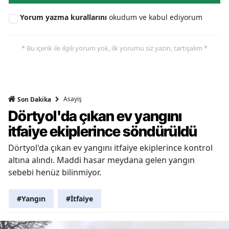
Yorum yazma kurallarını
okudum ve kabul ediyorum
* Bu içerik ile ilgili yorum yok, ilk yorumu siz yazın, tartışalım *
Asayiş
Son Dakika
Dörtyol'da çıkan ev yangını
itfaiye ekiplerince söndürüldü
Dörtyol'da çıkan ev yangını itfaiye ekiplerince kontrol
altına alındı. Maddi hasar meydana gelen yangın
sebebi henüz bilinmiyor.
#Yangın
#İtfaiye