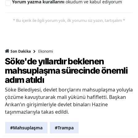
Yorum yazma kurallarını
okudum ve kabul ediyorum
* Bu içerik ile ilgili yorum yok, ilk yorumu siz yazın, tartışalım *
Ekonomi
Son Dakika
Söke'de yıllardır beklenen
mahsuplaşma sürecinde önemli
adım atıldı
Söke Belediyesi, devlet borçlarını mahsuplaşma yoluyla
çözüme kavuşturarak mali yükünü hafifletti. Başkan
Arıkan’ın girişimleriyle devlet binaları Hazine
taşınmazlarıyla takas edildi.
#Mahsuplaşma
#Trampa