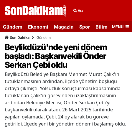
Ara
Gündem
Ekonomi
Magazin
Spor
Bilim ve Teknolo
MENÜ
Gündem
Son Dakika
Beylikdüzü'nde yeni dönem
başladı: Başkanvekili Önder
Serkan Çebi oldu
Beylikdüzü Belediye Başkanı Mehmet Murat Çalık'ın
tutuklanmasının ardından, ilçede yönetim boşluğu
ortaya çıkmıştı. Yolsuzluk soruşturması kapsamında
tutuklanan Çalık'ın görevinden uzaklaştırılmasının
ardından Belediye Meclisi, Önder Serkan Çebi'yi
başkanvekili olarak atadı. 26 Mart 2025 tarihinde
yapılan oylamada, Çebi, 24 oy alarak bu göreve
getirildi. İlçede yeni bir yönetim dönemi başlamış oldu.