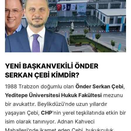
YENI BAŞKANVEKILI ÖNDER
SERKAN ÇEBI KIMDIR?
1988 Trabzon doğumlu olan
Önder Serkan Çebi
,
Yeditepe Üniversitesi Hukuk Fakültesi
mezunu
bir avukattır. Beylikdüzü'nde uzun yıllardır
yaşayan Çebi,
CHP
'nin yerel teşkilatında etkin bir
isim olarak tanınıyor. Adnan Kahveci
Mahallesi'nde ikamet eden Çebi, hukukçuluk