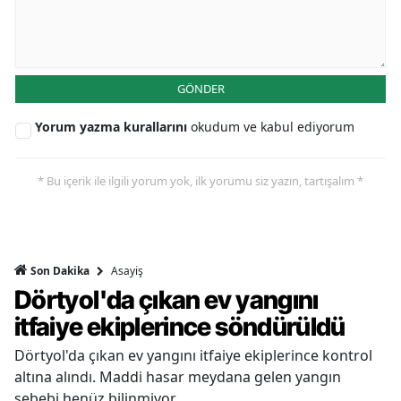
GÖNDER
Yorum yazma kurallarını
okudum ve kabul ediyorum
* Bu içerik ile ilgili yorum yok, ilk yorumu siz yazın, tartışalım *
Asayiş
Son Dakika
Dörtyol'da çıkan ev yangını
itfaiye ekiplerince söndürüldü
Dörtyol'da çıkan ev yangını itfaiye ekiplerince kontrol
altına alındı. Maddi hasar meydana gelen yangın
sebebi henüz bilinmiyor.