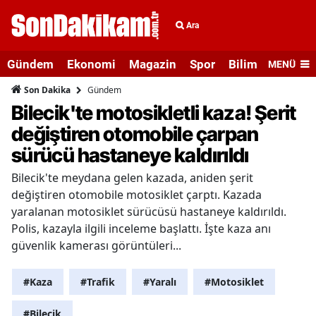
Ara
Gündem
Ekonomi
Magazin
Spor
Bilim ve Teknolo
MENÜ
Gündem
Son Dakika
Bilecik'te motosikletli kaza! Şerit
değiştiren otomobile çarpan
sürücü hastaneye kaldırıldı
Bilecik'te meydana gelen kazada, aniden şerit
değiştiren otomobile motosiklet çarptı. Kazada
yaralanan motosiklet sürücüsü hastaneye kaldırıldı.
Polis, kazayla ilgili inceleme başlattı. İşte kaza anı
güvenlik kamerası görüntüleri...
#Kaza
#Trafik
#Yaralı
#Motosiklet
#Bilecik