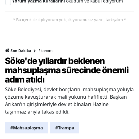
Yorum yazma kurallarını
okudum ve kabul ediyorum
* Bu içerik ile ilgili yorum yok, ilk yorumu siz yazın, tartışalım *
Ekonomi
Son Dakika
Söke'de yıllardır beklenen
mahsuplaşma sürecinde önemli
adım atıldı
Söke Belediyesi, devlet borçlarını mahsuplaşma yoluyla
çözüme kavuşturarak mali yükünü hafifletti. Başkan
Arıkan’ın girişimleriyle devlet binaları Hazine
taşınmazlarıyla takas edildi.
#Mahsuplaşma
#Trampa