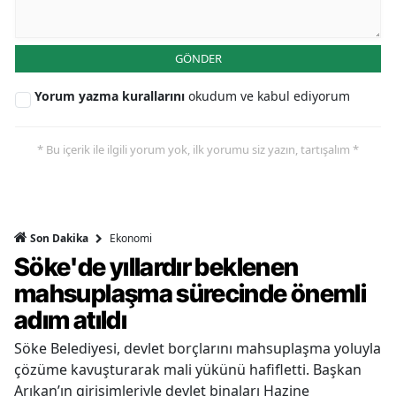
GÖNDER
Yorum yazma kurallarını
okudum ve kabul ediyorum
* Bu içerik ile ilgili yorum yok, ilk yorumu siz yazın, tartışalım *
Ekonomi
Son Dakika
Söke'de yıllardır beklenen
mahsuplaşma sürecinde önemli
adım atıldı
Söke Belediyesi, devlet borçlarını mahsuplaşma yoluyla
çözüme kavuşturarak mali yükünü hafifletti. Başkan
Arıkan’ın girişimleriyle devlet binaları Hazine