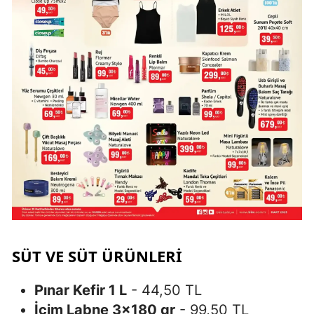
SÜT VE SÜT ÜRÜNLERI
Pınar Kefir 1 L
- 44,50 TL
İçim Labne 3×180 gr
- 99,50 TL