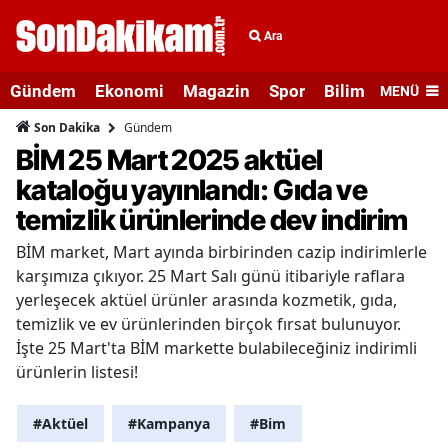
Ara
Gündem
Ekonomi
Magazin
Spor
Bilim ve Teknolo
MENÜ
Gündem
Son Dakika
BİM 25 Mart 2025 aktüel
kataloğu yayınlandı: Gıda ve
temizlik ürünlerinde dev indirim
BİM market, Mart ayında birbirinden cazip indirimlerle
karşımıza çıkıyor. 25 Mart Salı günü itibariyle raflara
yerleşecek aktüel ürünler arasında kozmetik, gıda,
temizlik ve ev ürünlerinden birçok fırsat bulunuyor.
İşte 25 Mart'ta BİM markette bulabileceğiniz indirimli
ürünlerin listesi!
#Aktüel
#Kampanya
#Bim