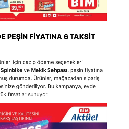
alatya
anisa
ahramanmaraş
E PEŞIN FIYATINA 6 TAKSIT
ardin
uğla
leri için cazip ödeme seçenekleri
uş
,
Spinbike
ve
Mekik Sehpası
, peşin fiyatına
ulmuş durumda. Ürünler, mağazadan sipariş
evşehir
resinize gönderiliyor. Bu kampanya, evde
iğde
ük fırsatlar sunuyor.
rdu
ize
akarya