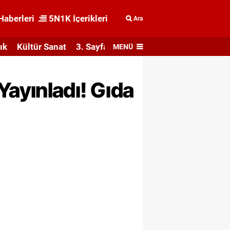
Haberleri
5N1K İçerikleri
Ara
ık
Kültür Sanat
3. Sayfa
MENÜ
ayınladı! Gıda