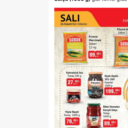
E
E
E
E
E
G
G
G
H
H
I