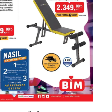
ozgat
onguldak
ksaray
ayburt
araman
ırıkkale
atman
ırnak
artın
rdahan
ğdır