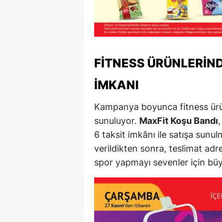
M
M
K
FITNESS ÜRÜNLERIND
M
İMKANI
M
Kampanya boyunca fitness ürün
M
sunuluyor.
MaxFit Koşu Bandı
6 taksit imkânı ile satışa sun
N
verildikten sonra, teslimat ad
N
spor yapmayı sevenler için büy
O
R
S