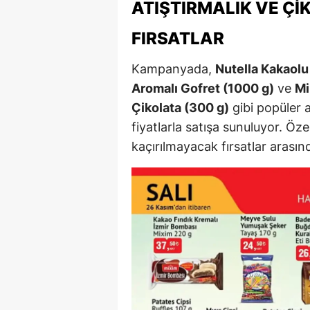
ATIŞTIRMALIK VE ÇI
Y
FIRSATLAR
K
Kampanyada,
Nutella Kakaolu
Ki
Aromalı Gofret (1000 g)
ve
Mi
Çikolata (300 g)
gibi popüler a
O
fiyatlarla satışa sunuluyor. Özell
D
kaçırılmayacak fırsatlar arasınd