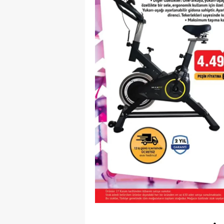
Y
Z
A
B
K
K
B
Ş
B
A
I