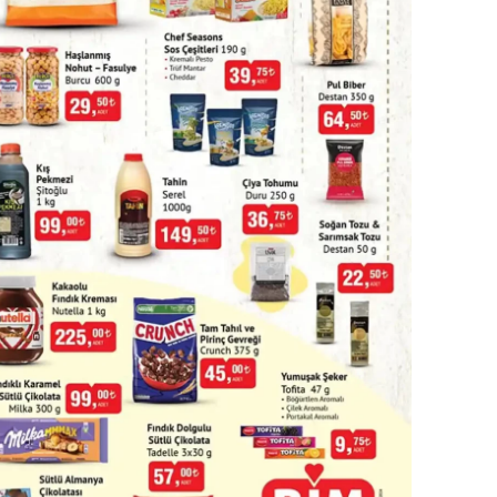
ersin
stanbul
zmir
ars
astamonu
ayseri
rklareli
ırşehir
ocaeli
onya
ütahya