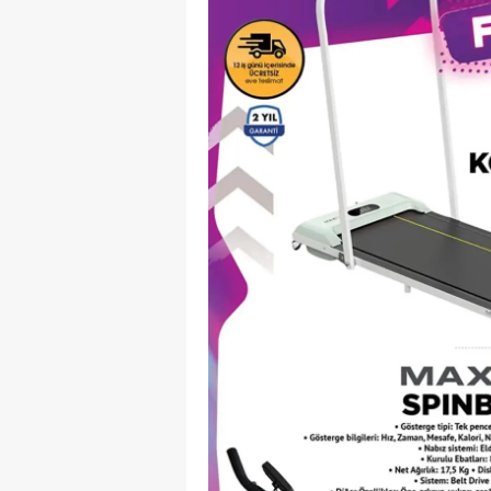
S
Si
S
S
T
T
T
T
Ş
U
V