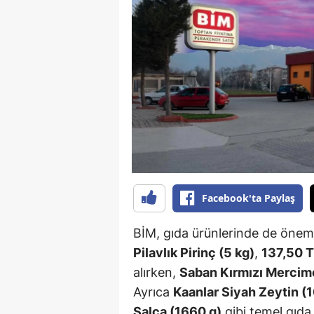
B
B
Bi
B
B
B
Ç
Facebook'ta Paylaş
Ç
BİM, gıda ürünlerinde de öneml
Ç
Pilavlık Pirinç (5 kg)
,
137,50 
alırken,
Saban Kırmızı Mercime
D
Ayrıca
Kaanlar Siyah Zeytin (
D
Salça (1660 g)
gibi temel gıda