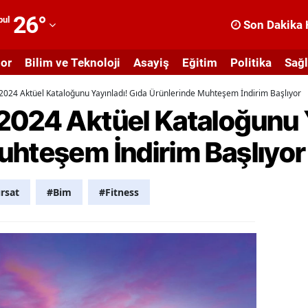
26
°
bul
Son Dakika 
dana
or
Bilim ve Teknoloji
Asayiş
Eğitim
Politika
Sağl
dıyaman
024 Aktüel Kataloğunu Yayınladı! Gıda Ürünlerinde Muhteşem İndirim Başlıyor
fyonkarahisar
2024 Aktüel Kataloğunu Y
ğrı
uhteşem İndirim Başlıyor
masya
nkara
ırsat
#Bim
#Fitness
ntalya
rtvin
ydın
alıkesir