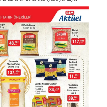
dirne
lazığ
rzincan
rzurum
skişehir
aziantep
iresun
ümüşhane
akkari
atay
sparta