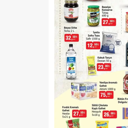
M
İ
İ
K
K
K
Kı
K
K
K
K