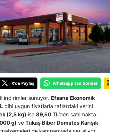
ilecik
ingöl
tlis
olu
urdur
ursa
anakkale
X'de Paylaş
Whatsapp'tan Gönder
ankırı
i indirimler sunuyor.
Efsane Ekonomik
orum
TL
gibi uygun fiyatlarla raflardaki yerini
k (2,5 kg)
ise
89,50 TL
’den satılmakta.
enizli
1000 g)
ve
Tukaş Biber Domates Karışık
iyarbakır
 malzemeleri de kampanyada yer alıyor.