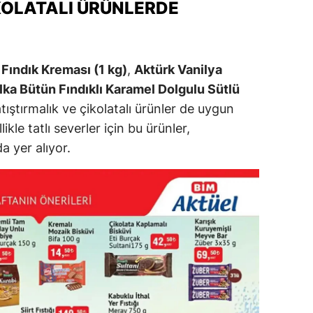
KOLATALI ÜRÜNLERDE
alova
arabük
 Fındık Kreması (1 kg)
,
Aktürk Vanilya
lis
lka Bütün Fındıklı Karamel Dolgulu Sütlü
tıştırmalık ve çikolatalı ürünler de uygun
smaniye
ikle tatlı severler için bu ürünler,
üzce
a yer alıyor.