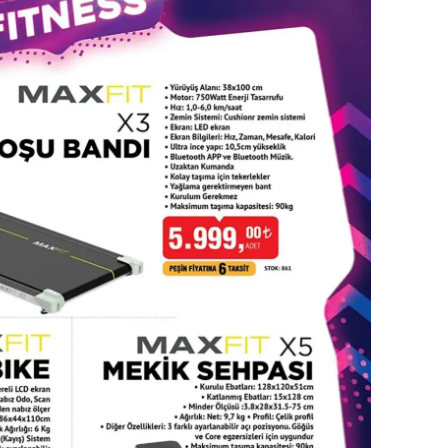
amsun
irt
inop
ivas
ekirdağ
okat
rabzon
unceli
anlıurfa
şak
an