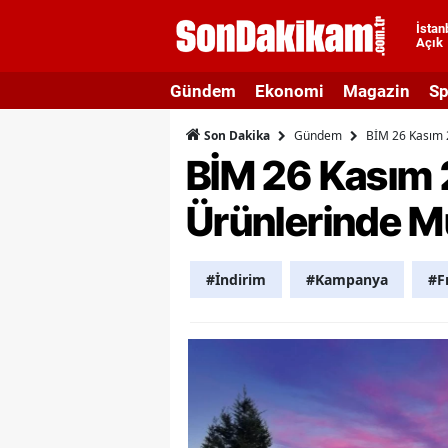
İstan
Açık
A
Gündem
Ekonomi
Magazin
Sp
A
Gündem
BİM 26 Kasım 2
Son Dakika
A
BİM 26 Kasım 
A
Ürünlerinde M
A
A
#İndirim
#Kampanya
#F
A
A
A
B