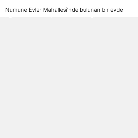
Numune Evler Mahallesi'nde bulunan bir evde
bilinmeyen nedenle yangın çıktı. Olay,
çevredekiler tarafından fark edilerek yetkililere
bildirildi.
Hatay Büyükşehir Belediyesi'ne bağlı itfaiye
ekipleri hızla olay yerine ulaştı. Yangın,