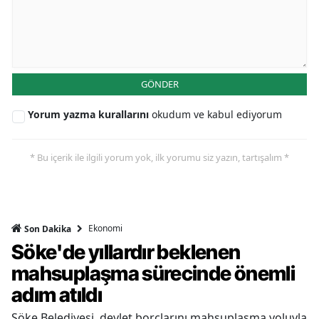
GÖNDER
Yorum yazma kurallarını
okudum ve kabul ediyorum
* Bu içerik ile ilgili yorum yok, ilk yorumu siz yazın, tartışalım *
Ekonomi
Son Dakika
Söke'de yıllardır beklenen
mahsuplaşma sürecinde önemli
adım atıldı
Söke Belediyesi, devlet borçlarını mahsuplaşma yoluyla