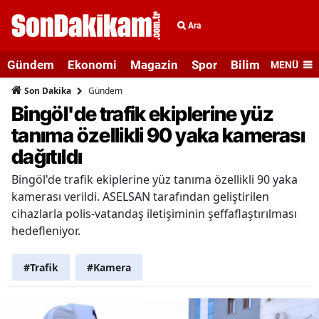
Ara
Gündem
Ekonomi
Magazin
Spor
Bilim ve Teknolo
MENÜ
Gündem
Son Dakika
Bingöl'de trafik ekiplerine yüz
tanıma özellikli 90 yaka kamerası
dağıtıldı
Bingöl'de trafik ekiplerine yüz tanıma özellikli 90 yaka
kamerası verildi. ASELSAN tarafından geliştirilen
cihazlarla polis-vatandaş iletişiminin şeffaflaştırılması
hedefleniyor.
#Trafik
#Kamera