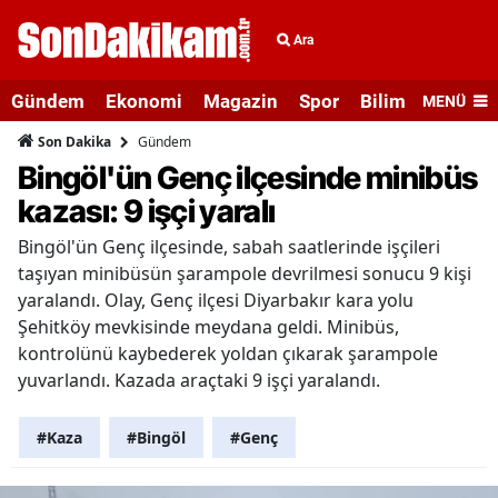
Ara
Gündem
Ekonomi
Magazin
Spor
Bilim ve Teknolo
MENÜ
Gündem
Son Dakika
Bingöl'ün Genç ilçesinde minibüs
kazası: 9 işçi yaralı
Bingöl'ün Genç ilçesinde, sabah saatlerinde işçileri
taşıyan minibüsün şarampole devrilmesi sonucu 9 kişi
yaralandı. Olay, Genç ilçesi Diyarbakır kara yolu
Şehitköy mevkisinde meydana geldi. Minibüs,
kontrolünü kaybederek yoldan çıkarak şarampole
yuvarlandı. Kazada araçtaki 9 işçi yaralandı.
#Kaza
#Bingöl
#Genç