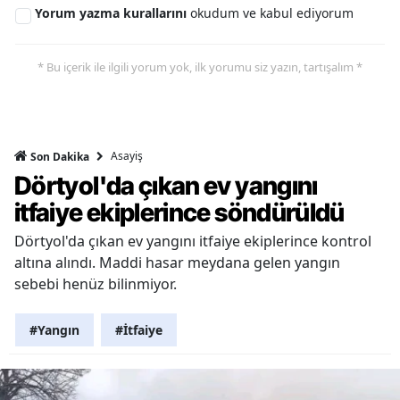
Yorum yazma kurallarını
okudum ve kabul ediyorum
* Bu içerik ile ilgili yorum yok, ilk yorumu siz yazın, tartışalım *
Asayiş
Son Dakika
Dörtyol'da çıkan ev yangını
itfaiye ekiplerince söndürüldü
Dörtyol'da çıkan ev yangını itfaiye ekiplerince kontrol
altına alındı. Maddi hasar meydana gelen yangın
sebebi henüz bilinmiyor.
#Yangın
#İtfaiye