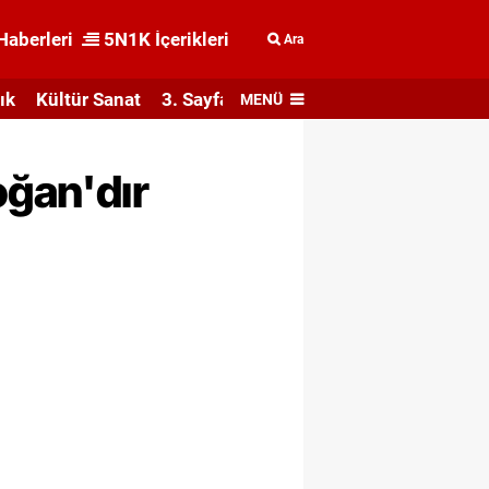
Haberleri
5N1K İçerikleri
Ara
ık
Kültür Sanat
3. Sayfa
MENÜ
oğan'dır