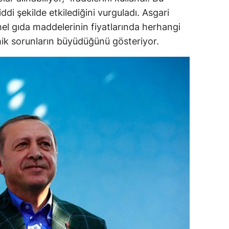
di şekilde etkilediğini vurguladı. Asgari
dirne
el gıda maddelerinin fiyatlarında herhangi
lazığ
k sorunların büyüdüğünü gösteriyor.
rzincan
rzurum
skişehir
aziantep
iresun
ümüşhane
akkari
atay
sparta