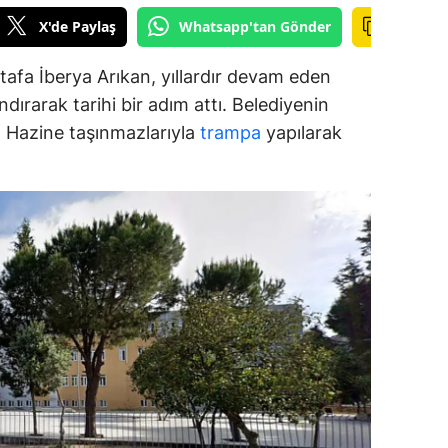
X'de Paylaş
Whatsapp'tan Gönder
alova
afa İberya Arıkan, yıllardır devam eden
arabük
dırarak tarihi bir adım attı. Belediyenin
lis
ar, Hazine taşınmazlarıyla
trampa
yapılarak
smaniye
üzce