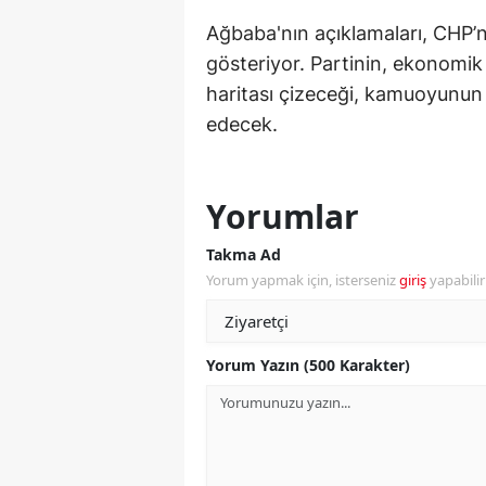
Ağbaba'nın açıklamaları, CHP’ni
M
gösteriyor. Partinin, ekonomik 
M
haritası çizeceği, kamuoyunun 
K
edecek.
M
Yorumlar
M
Takma Ad
M
Yorum yapmak için, isterseniz
giriş
yapabili
N
N
Yorum Yazın (500 Karakter)
O
R
S