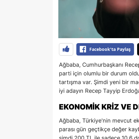
B
B
Bi
B
Facebook'ta Paylaş
B
Ağbaba, Cumhurbaşkanı Recep 
B
parti için olumlu bir durum olduğ
tartışma var. Şimdi yeni bir ma
Ç
iyi adayın Recep Tayyip Erdoğ
Ç
EKONOMIK KRIZ VE 
Ç
Ağbaba, Türkiye'nin mevcut e
D
parası gün geçtikçe değer kayb
D
şimdi 200 TL ile sadece 10,6 dola