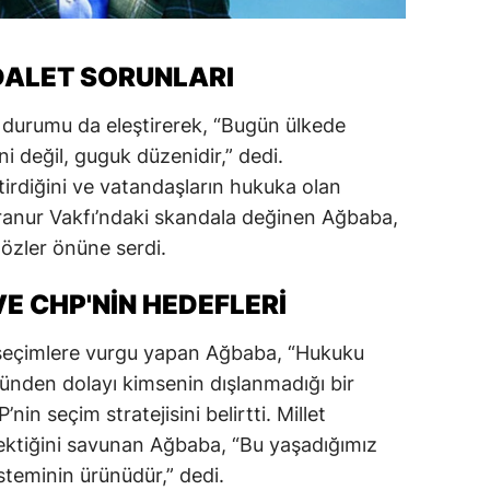
ersin
DALET SORUNLARI
stanbul
zmir
 durumu da eleştirerek, “Bugün ülkede
 değil, guguk düzenidir,” dedi.
ars
tirdiğini ve vatandaşların hukuka olan
astamonu
Hiranur Vakfı’ndaki skandala değinen Ağbaba,
özler önüne serdi.
ayseri
rklareli
E CHP'NIN HEDEFLERI
ırşehir
k seçimlere vurgu yapan Ağbaba, “Hukuku
ünden dolayı kimsenin dışlanmadığı bir
ocaeli
nin seçim stratejisini belirtti. Millet
onya
erektiğini savunan Ağbaba, “Bu yaşadığımız
teminin ürünüdür,” dedi.
ütahya