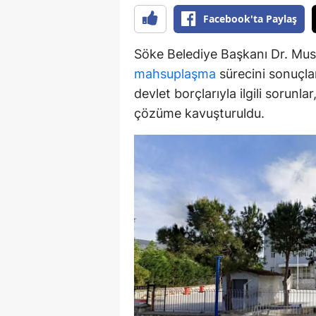
Facebook'ta Paylaş
Y
Söke Belediye Başkanı Dr. Must
K
mahsuplaşma
sürecini sonuçlan
Ki
devlet borçlarıyla ilgili sorunl
çözüme kavuşturuldu.
O
D