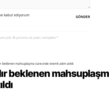
amsun
e kabul ediyorum
GÖNDER
irt
inop
yorum yok, ilk yorumu siz yazın, tartışalım *
ivas
ekirdağ
okat
dır beklenen mahsuplaşma sürecinde önemli adım atıldı
rabzon
rdır beklenen mahsuplaş
unceli
ıldı
anlıurfa
şak
an