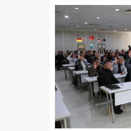
Y
Z
A
B
K
K
B
Ş
B
A
I