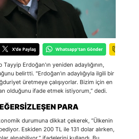
ilecik
ingöl
tlis
olu
X'de Paylaş
Whatsapp'tan Gönder
urdur
Tayyip Erdoğan'ın yeniden adaylığının,
ursa
unu belirtti. "Erdoğan’ın adaylığıyla ilgili bir
ğduriyet üretmeye çalışıyorlar. Bizim için en
anakkale
an olduğunu ifade etmek istiyorum,” dedi.
ankırı
DEĞERSIZLEŞEN PARA
orum
konomik durumuna dikkat çekerek, “Ülkenin
enizli
ediyor. Eskiden 200 TL ile 131 dolar alırken,
iyarbakır
r alınabiliyor,” ifadelerini kullandı. Bu