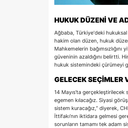
M
HUKUK DÜZENI VE A
İ
İ
Ağbaba, Türkiye'deki hukuksal
hakim olan düzen, hukuk düzeni
K
Mahkemelerin bağımsızlığını yi
K
güveninin azaldığını belirtti. 
hukuk sistemindeki çürümeyi g
K
Kı
GELECEK SEÇIMLER V
K
14 Mayıs’ta gerçekleştirilece
egemen kılacağız. Siyasi görüş
K
sistem kuracağız,” diyerek, CHP’
K
İttifakı’nın iktidara gelmesi g
sorunların tamamı tek adam sis
K