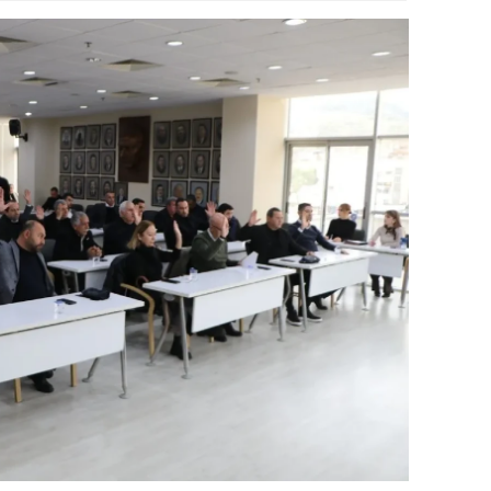
ozgat
onguldak
ksaray
ayburt
araman
ırıkkale
atman
ırnak
artın
rdahan
ğdır