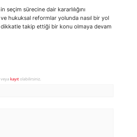
n seçim sürecine dair kararlılığını
alatya
ve hukuksal reformlar yolunda nasıl bir yol
anisa
dikkatle takip ettiği bir konu olmaya devam
ahramanmaraş
ardin
uğla
uş
r veya
kayıt
olabilirsiniz.
evşehir
iğde
rdu
ize
akarya