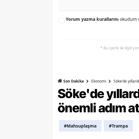
S
Yorum yazma kurallarını
okudum v
Si
S
* Bu içerik ile ilgili 
S
T
T
Ekonomi
Söke'de yıllar
Son Dakika
T
Söke'de yılla
T
önemli adım at
Ş
U
#Mahsuplaşma
#Trampa
V