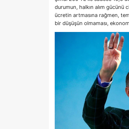
durumun, halkın alım gücünü cid
E
ücretin artmasına rağmen, tem
E
bir düşüşün olmaması, ekonomi
E
E
E
G
G
G
H
H
I