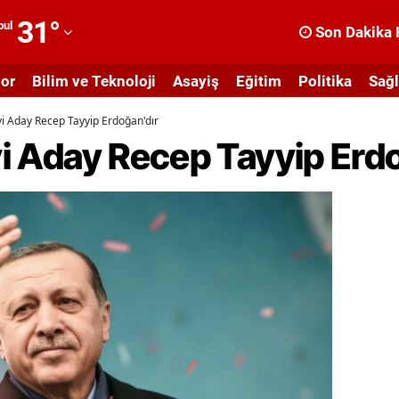
31
°
bul
Son Dakika 
dana
or
Bilim ve Teknoloji
Asayiş
Eğitim
Politika
Sağl
dıyaman
İyi Aday Recep Tayyip Erdoğan'dır
fyonkarahisar
İyi Aday Recep Tayyip Erd
ğrı
masya
nkara
ntalya
rtvin
ydın
alıkesir