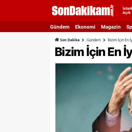
İstan
Açık
A
Gündem
Ekonomi
Magazin
Sp
A
Gündem
Bizim İçin En 
Son Dakika
A
Bizim İçin En 
A
A
A
A
A
A
B