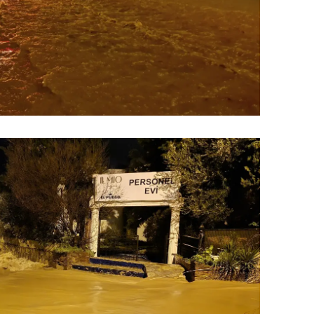
ersin
stanbul
zmir
ars
astamonu
ayseri
rklareli
ırşehir
ocaeli
onya
ütahya