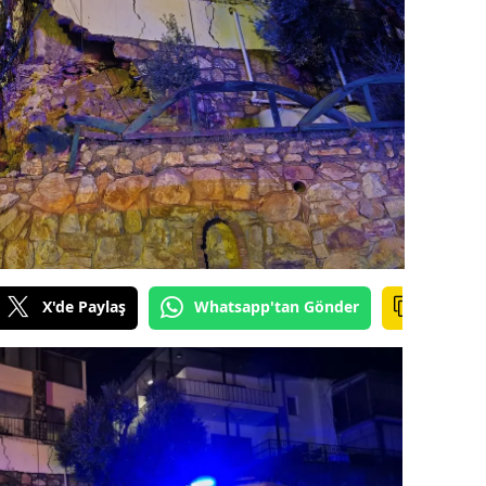
ilecik
ingöl
tlis
olu
urdur
ursa
anakkale
X'de Paylaş
Whatsapp'tan Gönder
ankırı
orum
enizli
iyarbakır