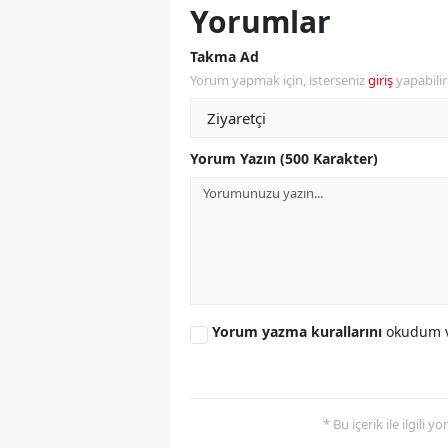
Yorumlar
Y
Takma Ad
Yorum yapmak için, isterseniz
giriş
yapabili
K
Ki
Yorum Yazın (500 Karakter)
O
D
Yorum yazma kurallarını
okudum v
* Bu içerik ile ilgili 