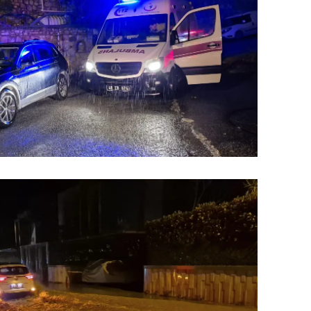
dirne
lazığ
rzincan
rzurum
skişehir
aziantep
iresun
ümüşhane
akkari
atay
sparta