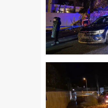
E
E
E
E
E
G
G
G
H
H
I