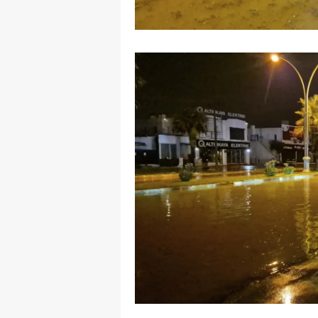
S
Si
S
S
T
T
T
T
Ş
U
V