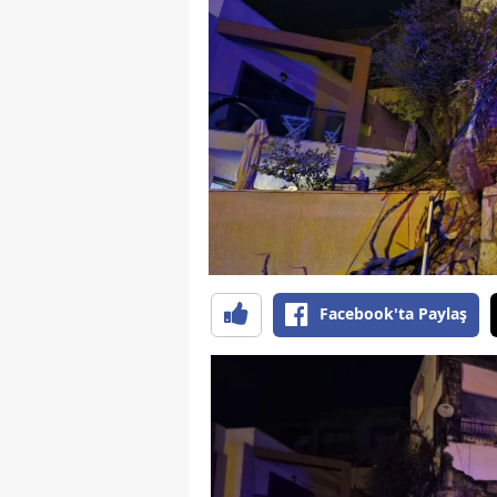
B
B
Bi
B
B
B
Ç
Facebook'ta Paylaş
Ç
Ç
D
D