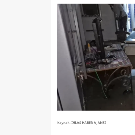
Y
Z
A
B
K
K
B
Ş
B
A
Kaynak: İHLAS HABER AJANSI
I