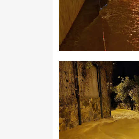
M
İ
İ
K
K
K
Kı
K
K
K
K