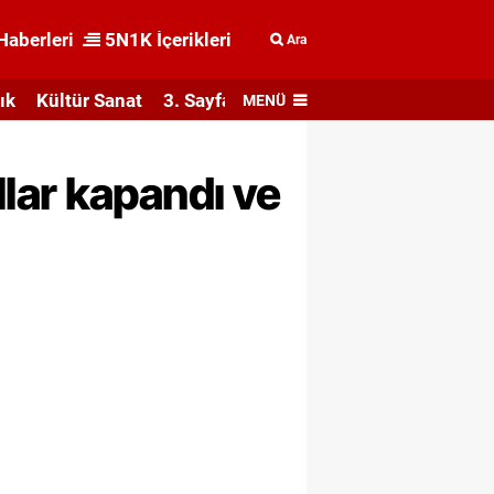
Haberleri
5N1K İçerikleri
Ara
ık
Kültür Sanat
3. Sayfa
MENÜ
lar kapandı ve