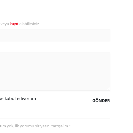
alova
r veya
kayıt
olabilirsiniz.
arabük
lis
smaniye
üzce
e kabul ediyorum
GÖNDER
yorum yok, ilk yorumu siz yazın, tartışalım *