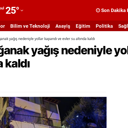
25
°
bul
Son Dakika 
dana
or
Bilim ve Teknoloji
Asayiş
Eğitim
Politika
Sağl
dıyaman
nak yağış nedeniyle yollar kapandı ve evler su altında kaldı
fyonkarahisar
anak yağış nedeniyle yol
ğrı
a kaldı
masya
nkara
ntalya
rtvin
ydın
alıkesir