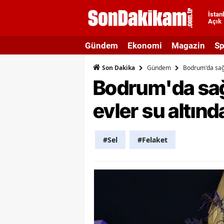
İstan
Açık
A
Gündem
Ekonomi
Magazin
Sp
A
Gündem
Bodrum'da sağa
Son Dakika
A
Bodrum'da sağ
A
evler su altınd
A
A
#Sel
#Felaket
A
A
A
B