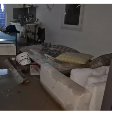
ozgat
onguldak
ksaray
ayburt
araman
ırıkkale
atman
ırnak
artın
rdahan
ğdır