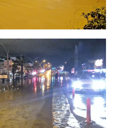
alatya
anisa
ahramanmaraş
ardin
uğla
uş
evşehir
iğde
rdu
ize
akarya