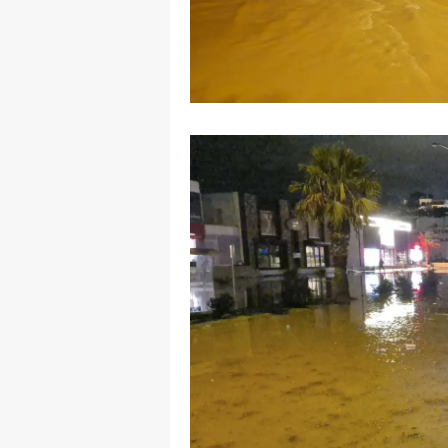
M
M
K
M
M
M
N
N
O
R
S