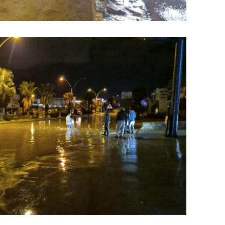
amsun
irt
inop
ivas
ekirdağ
okat
rabzon
unceli
anlıurfa
şak
an