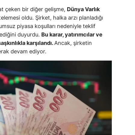
ersin
t çeken bir diğer gelişme,
Dünya Varlık
telemesi oldu. Şirket, halka arzı planladığı
stanbul
umsuz piyasa koşulları nedeniyle teklif
zmir
elediğini duyurdu.
Bu karar, yatırımcılar ve
aşkınlıkla karşılandı.
Ancak, şirketin
ars
erak devam ediyor.
astamonu
ayseri
rklareli
ırşehir
ocaeli
onya
ütahya