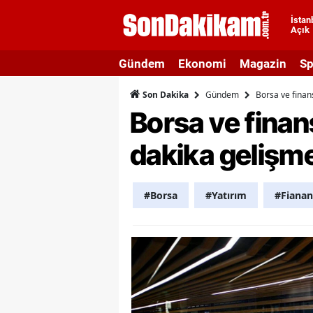
İstan
Açık
A
Gündem
Ekonomi
Magazin
Sp
A
Gündem
Borsa ve finan
Son Dakika
A
Borsa ve finan
A
dakika gelişme
A
A
#Borsa
#Yatırım
#Fianan
A
A
A
B