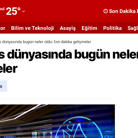
25
°
bul
Son Dakika 
dana
or
Bilim ve Teknoloji
Asayiş
Eğitim
Politika
Sağl
dıyaman
s dünyasında bugün neler oldu: Son dakika gelişmeler
fyonkarahisar
s dünyasında bugün nele
ğrı
ler
masya
nkara
s
ntalya
rtvin
ydın
alıkesir