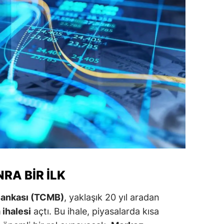
amsun
irt
inop
ivas
ekirdağ
okat
rabzon
unceli
RA BIR İLK
anlıurfa
Bankası (TCMB)
, yaklaşık 20 yıl aradan
şak
 ihalesi
açtı. Bu ihale, piyasalarda kısa
an