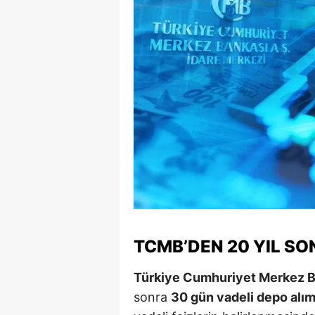
S
Si
S
S
T
T
T
T
TCMB’DEN 20 YIL SON
Ş
Türkiye Cumhuriyet Merkez 
U
sonra
30 gün vadeli depo alım
V