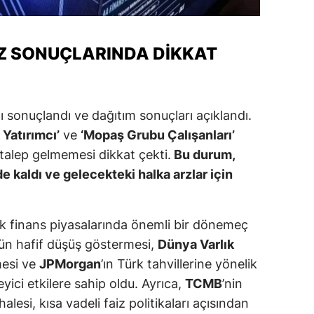
alova
Z SONUÇLARINDA DIKKAT
arabük
lis
smaniye
zı sonuçlandı ve dağıtım sonuçları açıklandı.
 Yatırımcı’
ve
‘Mopaş Grubu Çalışanları’
üzce
 talep gelmemesi dikkat çekti.
Bu durum,
e kaldı ve gelecekteki halka arzlar için
k finans piyasalarında önemli bir dönemeç
’ün hafif düşüş göstermesi,
Dünya Varlık
mesi ve
JPMorgan
’ın Türk tahvillerine yönelik
yici etkilere sahip oldu. Ayrıca,
TCMB
’nin
alesi, kısa vadeli faiz politikaları açısından