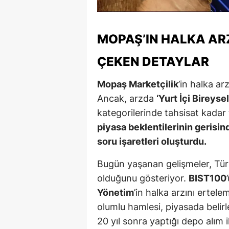
Y
MOPAŞ’IN HALKA AR
K
ÇEKEN DETAYLAR
Ki
O
Mopaş Marketçilik
’in halka ar
Ancak, arzda
‘Yurt İçi Bireysel
D
kategorilerinde tahsisat kadar
piyasa beklentilerinin gerisind
soru işaretleri oluşturdu.
Bugün yaşanan gelişmeler, Tür
olduğunu gösteriyor.
BIST100
Yönetim
’in halka arzını ertele
olumlu hamlesi, piyasada belirle
20 yıl sonra yaptığı depo alım ih