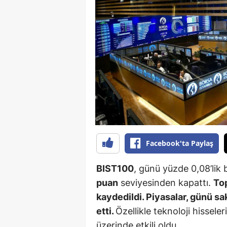
B
B
Bi
B
B
B
Ç
Facebook'ta Paylaş
Ç
BIST100
, günü yüzde 0,08’lik 
Ç
puan
seviyesinden kapattı.
Top
kaydedildi. Piyasalar, günü sa
D
etti.
Özellikle teknoloji hissel
D
üzerinde etkili oldu.