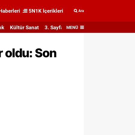
Haberleri
5N1K İçerikleri
Ara
ık
Kültür Sanat
3. Sayfa
MENÜ
r oldu: Son