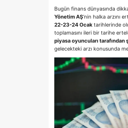
M
Bugün finans dünyasında dikka
Yönetim AŞ
’nin halka arzını er
İ
22-23-24 Ocak
tarihlerinde ol
İ
toplamasını ileri bir tarihe ert
piyasa oyuncuları tarafından ş
K
gelecekteki arzı konusunda m
K
K
Kı
K
K
K
K