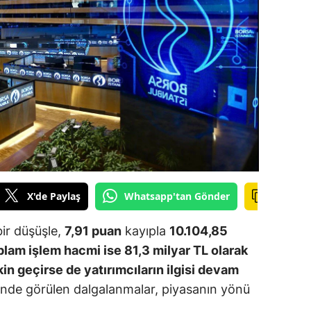
ilecik
ingöl
tlis
olu
urdur
ursa
anakkale
X'de Paylaş
Whatsapp'tan Gönder
ankırı
bir düşüşle,
7,91 puan
kayıpla
10.104,85
orum
lam işlem hacmi ise 81,3 milyar TL olarak
kin geçirse de yatırımcıların ilgisi devam
enizli
erinde görülen dalgalanmalar, piyasanın yönü
iyarbakır