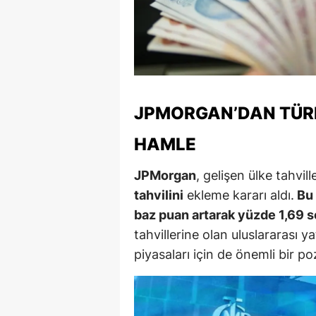
M
M
K
M
JPMORGAN’DAN TÜRK
M
HAMLE
M
JPMorgan
, gelişen ülke tahvil
tahvilini
ekleme kararı aldı.
Bu 
N
baz puan artarak yüzde 1,69 s
N
tahvillerine olan uluslararası yat
O
piyasaları için de önemli bir poz
R
S