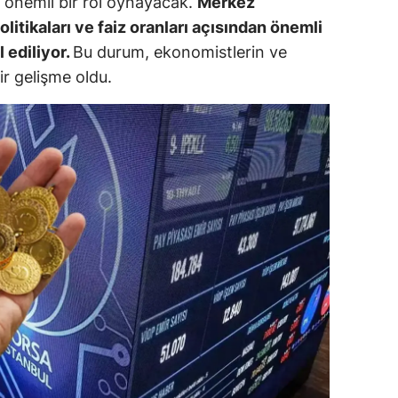
e önemli bir rol oynayacak.
Merkez
politikaları ve faiz oranları açısından önemli
ozgat
 ediliyor.
Bu durum, ekonomistlerin ve
onguldak
bir gelişme oldu.
ksaray
ayburt
araman
ırıkkale
atman
ırnak
artın
rdahan
ğdır