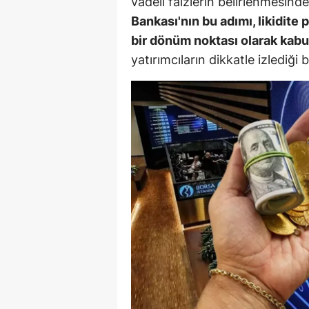
vadeli faizlerin belirlenmesind
Bankası'nın bu adımı, likidite 
Y
bir dönüm noktası olarak kabul
Z
yatırımcıların dikkatle izlediği 
A
B
K
K
B
Ş
B
A
I