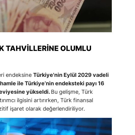
alatya
anisa
ahramanmaraş
ardin
 TAHVILLERINE OLUMLU
uğla
uş
leri endeksine
Türkiye'nin Eylül 2029 vadeli
hamle ile Türkiye’nin endeksteki payı 16
evşehir
eviyesine yükseldi.
Bu gelişme, Türk
iğde
ırımcı ilgisini artırırken, Türk finansal
rdu
itif işaret olarak değerlendiriliyor.
ize
akarya