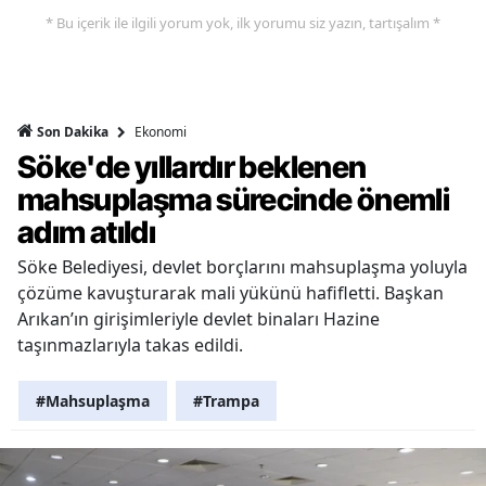
* Bu içerik ile ilgili yorum yok, ilk yorumu siz yazın, tartışalım *
Ekonomi
Son Dakika
Söke'de yıllardır beklenen
mahsuplaşma sürecinde önemli
adım atıldı
Söke Belediyesi, devlet borçlarını mahsuplaşma yoluyla
çözüme kavuşturarak mali yükünü hafifletti. Başkan
Arıkan’ın girişimleriyle devlet binaları Hazine
taşınmazlarıyla takas edildi.
#Mahsuplaşma
#Trampa