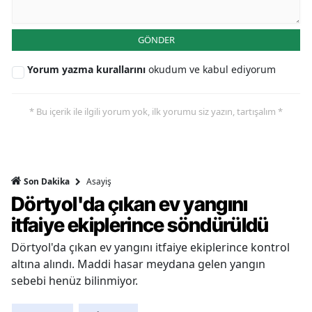
GÖNDER
Yorum yazma kurallarını
okudum ve kabul ediyorum
* Bu içerik ile ilgili yorum yok, ilk yorumu siz yazın, tartışalım *
Asayiş
Son Dakika
Dörtyol'da çıkan ev yangını
itfaiye ekiplerince söndürüldü
Dörtyol'da çıkan ev yangını itfaiye ekiplerince kontrol
altına alındı. Maddi hasar meydana gelen yangın
sebebi henüz bilinmiyor.