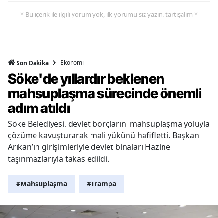
* Bu içerik ile ilgili yorum yok, ilk yorumu siz yazın, tartışalım *
Ekonomi
Son Dakika
Söke'de yıllardır beklenen
mahsuplaşma sürecinde önemli
adım atıldı
Söke Belediyesi, devlet borçlarını mahsuplaşma yoluyla
çözüme kavuşturarak mali yükünü hafifletti. Başkan
Arıkan’ın girişimleriyle devlet binaları Hazine
taşınmazlarıyla takas edildi.
#Mahsuplaşma
#Trampa