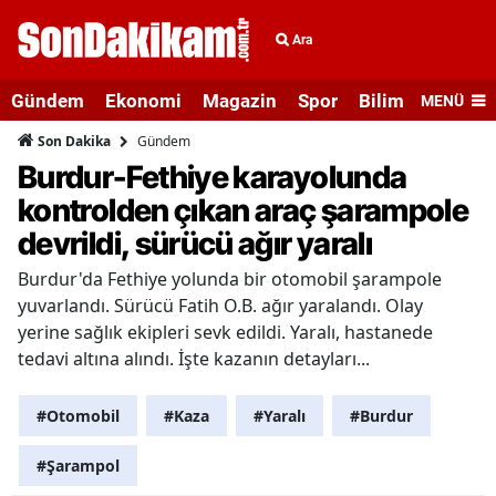
Ara
Gündem
Ekonomi
Magazin
Spor
Bilim ve Teknolo
MENÜ
Gündem
Son Dakika
Burdur-Fethiye karayolunda
kontrolden çıkan araç şarampole
devrildi, sürücü ağır yaralı
Burdur'da Fethiye yolunda bir otomobil şarampole
yuvarlandı. Sürücü Fatih O.B. ağır yaralandı. Olay
yerine sağlık ekipleri sevk edildi. Yaralı, hastanede
tedavi altına alındı. İşte kazanın detayları...
#Otomobil
#Kaza
#Yaralı
#Burdur
#Şarampol