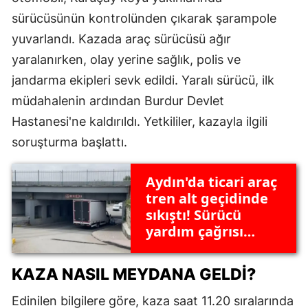
sürücüsünün kontrolünden çıkarak şarampole
yuvarlandı. Kazada araç sürücüsü ağır
yaralanırken, olay yerine sağlık, polis ve
jandarma ekipleri sevk edildi. Yaralı sürücü, ilk
müdahalenin ardından Burdur Devlet
Hastanesi'ne kaldırıldı. Yetkililer, kazayla ilgili
soruşturma başlattı.
Aydın'da ticari araç
tren alt geçidinde
sıkıştı! Sürücü
yardım çağrısı
yaptı
KAZA NASIL MEYDANA GELDI?
Edinilen bilgilere göre, kaza saat 11.20 sıralarında