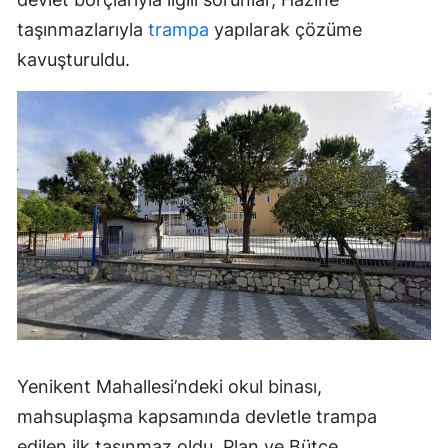
taşınmazlarıyla
trampa
yapılarak çözüme
kavuşturuldu.
Yenikent Mahallesi’ndeki okul binası,
mahsuplaşma kapsamında devletle trampa
edilen ilk taşınmaz oldu. Plan ve Bütçe