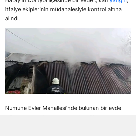
Hatay'ın Dörtyol ilçesinde bir evde çıkan
yangın
,
itfaiye ekiplerinin müdahalesiyle kontrol altına
alındı.
Numune Evler Mahallesi'nde bulunan bir evde
bilinmeyen nedenle yangın çıktı. Olay,
çevredekiler tarafından fark edilerek yetkililere
bildirildi.