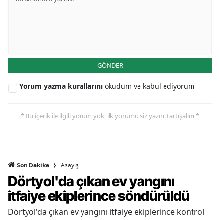
GÖNDER
Yorum yazma kurallarını
okudum ve kabul ediyorum
* Bu içerik ile ilgili yorum yok, ilk yorumu siz yazın, tartışalım *
Asayiş
Son Dakika
Dörtyol'da çıkan ev yangını
itfaiye ekiplerince söndürüldü
Dörtyol'da çıkan ev yangını itfaiye ekiplerince kontrol