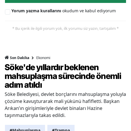
Yorum yazma kurallarını
okudum ve kabul ediyorum
* Bu içerik ile ilgili yorum yok, ilk yorumu siz yazın, tartışalım *
Ekonomi
Son Dakika
Söke'de yıllardır beklenen
mahsuplaşma sürecinde önemli
adım atıldı
Söke Belediyesi, devlet borçlarını mahsuplaşma yoluyla
çözüme kavuşturarak mali yükünü hafifletti. Başkan
Arıkan’ın girişimleriyle devlet binaları Hazine
taşınmazlarıyla takas edildi.
#Mahsuplaşma
#Trampa