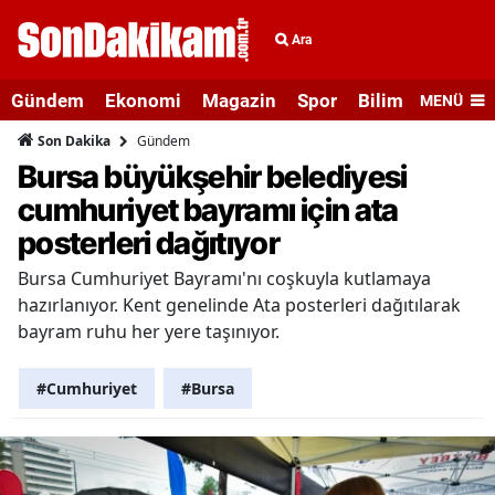
Ara
Gündem
Ekonomi
Magazin
Spor
Bilim ve Teknolo
MENÜ
Gündem
Son Dakika
Bursa büyükşehir belediyesi
cumhuriyet bayramı için ata
posterleri dağıtıyor
Bursa Cumhuriyet Bayramı'nı coşkuyla kutlamaya
hazırlanıyor. Kent genelinde Ata posterleri dağıtılarak
bayram ruhu her yere taşınıyor.
#Cumhuriyet
#Bursa