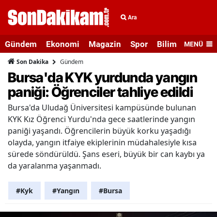
Ara
Gündem
Ekonomi
Magazin
Spor
Bilim ve Teknolo
MENÜ
Gündem
Son Dakika
Bursa'da KYK yurdunda yangın
paniği: Öğrenciler tahliye edildi
Bursa'da Uludağ Üniversitesi kampüsünde bulunan
KYK Kız Öğrenci Yurdu'nda gece saatlerinde yangın
paniği yaşandı. Öğrencilerin büyük korku yaşadığı
olayda, yangın itfaiye ekiplerinin müdahalesiyle kısa
sürede söndürüldü. Şans eseri, büyük bir can kaybı ya
da yaralanma yaşanmadı.
#Kyk
#Yangın
#Bursa