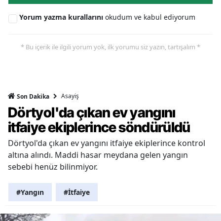
Yorum yazma kurallarını
okudum ve kabul ediyorum
* Bu içerik ile ilgili yorum yok, ilk yorumu siz yazın, tartışalım *
Asayiş
Son Dakika
Dörtyol'da çıkan ev yangını
itfaiye ekiplerince söndürüldü
Dörtyol'da çıkan ev yangını itfaiye ekiplerince kontrol
altına alındı. Maddi hasar meydana gelen yangın
sebebi henüz bilinmiyor.
#Yangın
#İtfaiye