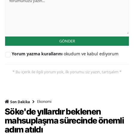
GÖNDER
Yorum yazma kurallarını
okudum ve kabul ediyorum
* Bu içerik ile ilgili yorum yok, ilk yorumu siz yazın, tartışalım *
Ekonomi
Son Dakika
Söke'de yıllardır beklenen
mahsuplaşma sürecinde önemli
adım atıldı