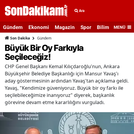
Ara
Gündem
Ekonomi
Magazin
Spor
Bilim ve Teknolo
MENÜ
Gündem
Son Dakika
Büyük Bir Oy Farkıyla
Seçileceğiz!
CHP Genel Başkanı Kemal Kılıçdaroğlu'nun, Ankara
Büyükşehir Belediye Başkanlığı için Mansur Yavaş'ı
aday göstermesinin ardından Yavaş'tan açıklama geldi.
Yavaş, "Kendimize güveniyoruz. Büyük bir oy farkı ile
seçilebileceğimize inanıyoruz" diyerek, başkanlık
görevine devam etme kararlılığını vurguladı.