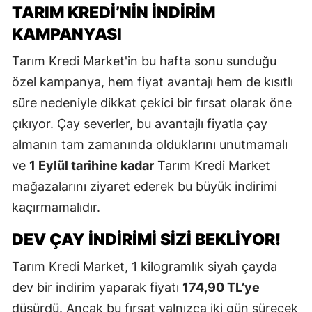
TARIM KREDI’NIN İNDIRIM
KAMPANYASI
Tarım Kredi Market'in bu hafta sonu sunduğu
özel kampanya, hem fiyat avantajı hem de kısıtlı
süre nedeniyle dikkat çekici bir fırsat olarak öne
çıkıyor. Çay severler, bu avantajlı fiyatla çay
almanın tam zamanında olduklarını unutmamalı
ve
1 Eylül tarihine kadar
Tarım Kredi Market
mağazalarını ziyaret ederek bu büyük indirimi
kaçırmamalıdır.
DEV ÇAY İNDIRIMI SIZI BEKLIYOR!
Tarım Kredi Market, 1 kilogramlık siyah çayda
dev bir indirim yaparak fiyatı
174,90 TL’ye
düşürdü. Ancak bu fırsat yalnızca iki gün sürecek