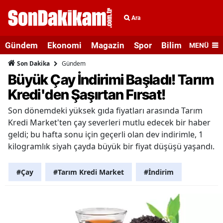
Ara
Gündem
Ekonomi
Magazin
Spor
Bilim ve Teknolo
MENÜ
Gündem
Son Dakika
Büyük Çay İndirimi Başladı! Tarım
Kredi'den Şaşırtan Fırsat!
Son dönemdeki yüksek gıda fiyatları arasında Tarım
Kredi Market'ten çay severleri mutlu edecek bir haber
geldi; bu hafta sonu için geçerli olan dev indirimle, 1
kilogramlık siyah çayda büyük bir fiyat düşüşü yaşandı.
#Çay
#Tarım Kredi Market
#İndirim