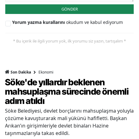
GÖNDER
Yorum yazma kurallarını
okudum ve kabul ediyorum
* Bu içerik ile ilgili yorum yok, ilk yorumu siz yazın, tartışalım *
Ekonomi
Son Dakika
Söke'de yıllardır beklenen
mahsuplaşma sürecinde önemli
adım atıldı
Söke Belediyesi, devlet borçlarını mahsuplaşma yoluyla
çözüme kavuşturarak mali yükünü hafifletti. Başkan
Arıkan’ın girişimleriyle devlet binaları Hazine
taşınmazlarıyla takas edildi.