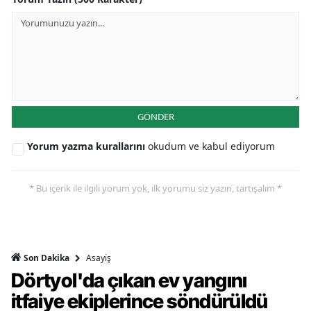
GÖNDER
Yorum yazma kurallarını
okudum ve kabul ediyorum
* Bu içerik ile ilgili yorum yok, ilk yorumu siz yazın, tartışalım *
Asayiş
Son Dakika
Dörtyol'da çıkan ev yangını
itfaiye ekiplerince söndürüldü