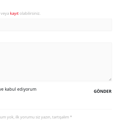
amsun
r veya
kayıt
olabilirsiniz.
irt
inop
ivas
ekirdağ
okat
rabzon
e kabul ediyorum
GÖNDER
unceli
anlıurfa
yorum yok, ilk yorumu siz yazın, tartışalım *
şak
an