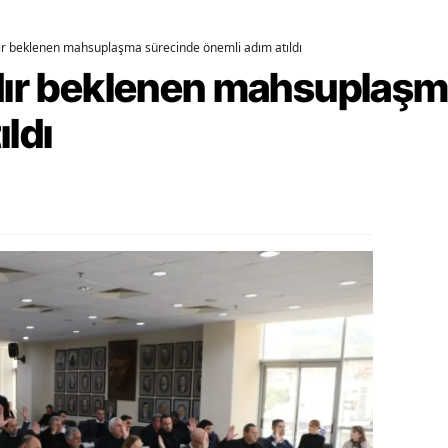
ozgat
dır beklenen mahsuplaşma sürecinde önemli adım atıldı
rdır beklenen mahsuplaş
onguldak
ksaray
ıldı
ayburt
araman
ırıkkale
atman
ırnak
artın
rdahan
ğdır