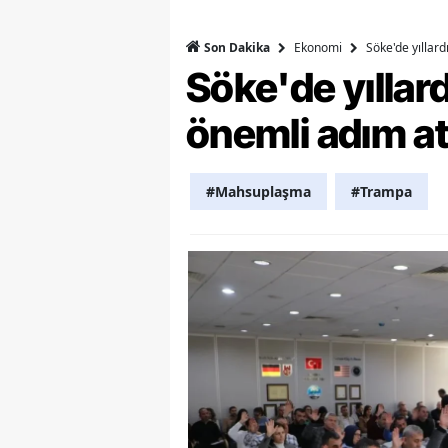
Y
Ekonomi
Söke'de yıllar
Son Dakika
Söke'de yılla
Z
A
önemli adım at
B
#Mahsuplaşma
#Trampa
K
K
B
Ş
B
A
I