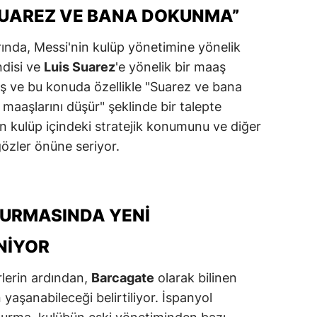
“SUAREZ VE BANA DOKUNMA”
ersin
rında, Messi'nin kulüp yönetimine yönelik
stanbul
ndisi ve
Luis Suarez
'e yönelik bir maaş
zmir
ş ve bu konuda özellikle "Suarez ve bana
maaşlarını düşür" şeklinde bir talepte
ars
in kulüp içindeki stratejik konumunu ve diğer
astamonu
 gözler önüne seriyor.
ayseri
rklareli
URMASINDA YENI
ırşehir
NIYOR
ocaeli
lerin ardından,
Barcagate
olarak bilinen
onya
n yaşanabileceği belirtiliyor. İspanyol
ütahya