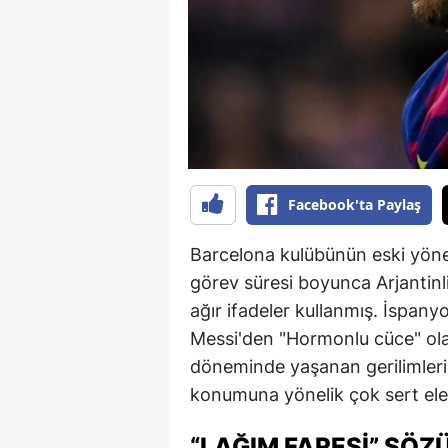
B
B
Bi
B
B
Facebook'ta Paylaş
B
Barcelona kulübünün eski yöne
Ç
görev süresi boyunca Arjantinli
Ç
ağır ifadeler kullanmış. İspany
Messi'den "Hormonlu cüce" ola
Ç
döneminde yaşanan gerilimleri
D
konumuna yönelik çok sert eleşt
D
“LAĞIM FARESI” SÖZ