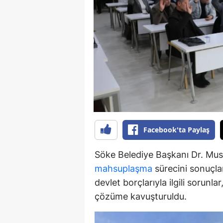
Y
K
Ki
O
D
Facebook'ta Paylaş
Söke Belediye Başkanı Dr. Must
mahsuplaşma
sürecini sonuçlan
devlet borçlarıyla ilgili sorunl
çözüme kavuşturuldu.