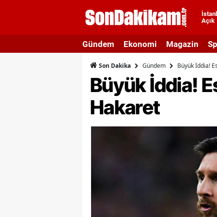
İstan
Açık
A
Gündem
Ekonomi
Magazin
Sp
A
Gündem
Büyük İddia! E
Son Dakika
A
Büyük İddia! E
A
Hakaret
A
A
A
A
A
B