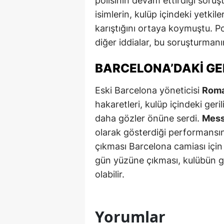
polisinin devam ettirdiği soru
isimlerin, kulüp içindeki yetkil
M
karıştığını ortaya koymuştu. P
M
diğer iddialar, bu soruşturman
K
BARCELONA’DAKI GE
M
Eski Barcelona yöneticisi
Roma
M
hakaretleri, kulüp içindeki ger
M
daha gözler önüne serdi.
Mess
olarak gösterdiği performansın
N
çıkması Barcelona camiası için 
N
gün yüzüne çıkması, kulübün g
olabilir.
O
R
Yorumlar
S