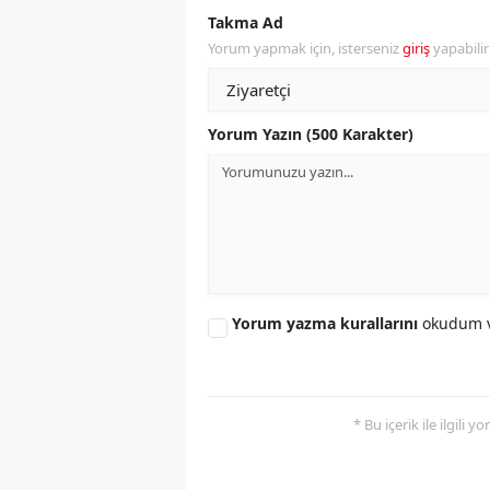
Takma Ad
S
Yorum yapmak için, isterseniz
giriş
yapabili
Si
S
Yorum Yazın (500 Karakter)
S
T
T
T
Yorum yazma kurallarını
okudum v
T
Ş
* Bu içerik ile ilgili 
U
V