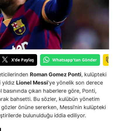
ilecik
ingöl
tlis
olu
urdur
X'de Paylaş
Whatsapp'tan Gönder
ursa
ticilerinden
Roman Gomez Ponti
, kulüpteki
anakkale
 yıldız
Lionel Messi
'ye yönelik son derece
ankırı
ol basınında çıkan haberlere göre, Ponti,
rak bahsetti. Bu sözler, kulübün yönetim
orum
 gözler önüne sererken, Messi’nin kulüpteki
enizli
irilerde bulunulduğu iddia ediliyor.
iyarbakır
Ü