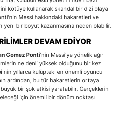
şturma, kulübün eski yönetiminden bazı
erini kötüye kullanarak skandal bir dizi olaya
alatya
onti'nin Messi hakkındaki hakaretleri ve
anisa
ın yeni bir boyut kazanmasına neden olabilir.
ahramanmaraş
RILIMLER DEVAM EDIYOR
ardin
n Gomez Ponti
'nin Messi'ye yönelik ağır
uğla
ilimlerin ne denli yüksek olduğunu bir kez
uş
i
'nin yıllarca kulüpteki en önemli oyuncu
ın ardından, bu tür hakaretlerin ortaya
evşehir
büyük bir şok etkisi yaratabilir. Gerçeklerin
iğde
eleceği için önemli bir dönüm noktası
rdu
ize
akarya