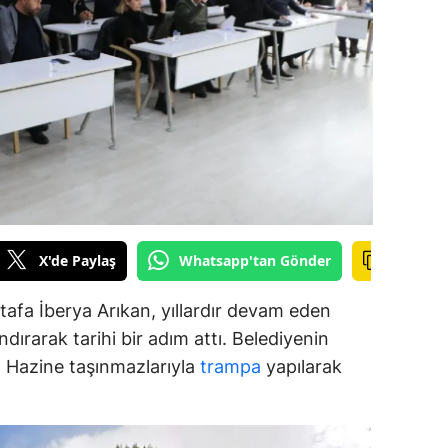
alova
arabük
lis
smaniye
üzce
X'de Paylaş
Whatsapp'tan Gönder
afa İberya Arıkan, yıllardır devam eden
dırarak tarihi bir adım attı. Belediyenin
ar, Hazine taşınmazlarıyla
trampa
yapılarak