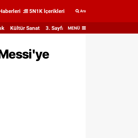
Haberleri
5N1K İçerikleri
Ara
ık
Kültür Sanat
3. Sayfa
MENÜ
 Messi'ye