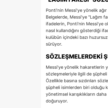
E
Ponti'nin Messi'ye yönelik ağır
E
Belgelerde, Messi'ye "Lağım fare
ifadelerin, Ponti'nin Messi'ye 
E
nasıl kullandığını gösterdiği if
E
kulübün içindeki bazı huzursuzl
sürüyor.
E
G
SÖZLEŞMELERDEKI Ş
G
Messi'ye yönelik hakaretlerin y
sözleşmeleriyle ilgili de şüphel
G
Özellikle basına sızdırılan sözle
H
şüpheli isimlerden biri olduğu 
yönetimsel karışıklıkların daha
H
doğuruyor.
I