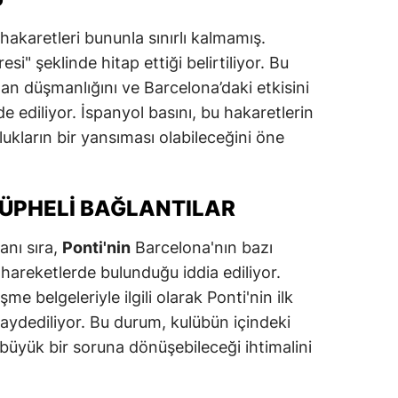
dirne
 hakaretleri bununla sınırlı kalmamış.
lazığ
si" şeklinde hitap ettiği belirtiliyor. Bu
olan düşmanlığını ve Barcelona’daki etkisini
rzincan
ade ediliyor. İspanyol basını, bu hakaretlerin
rzurum
ukların bir yansıması olabileceğini öne
skişehir
aziantep
ÜPHELI BAĞLANTILAR
iresun
anı sıra,
Ponti'nin
Barcelona'nın bazı
i hareketlerde bulunduğu iddia ediliyor.
ümüşhane
şme belgeleriyle ilgili olarak Ponti'nin ilk
akkari
kaydediliyor. Bu durum, kulübün içindeki
 büyük bir soruna dönüşebileceği ihtimalini
atay
sparta