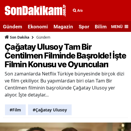
Ara
Gündem
Ekonomi
Magazin
Spor
Bilim ve Teknolo
MENÜ
Gündem
Son Dakika
Çağatay Ulusoy Tam Bir
Centilmen Filminde Başrolde! İşte
Filmin Konusu ve Oyuncuları
Son zamanlarda Netflix Türkiye bünyesinde birçok dizi
ve film çekiliyor. Bu yapımlardan biri olan Tam Bir
Centilmen filminin başrolünde Çağatay Ulusoy yer
alıyor. İşte detaylar…
#Film
#Çağatay Ulusoy