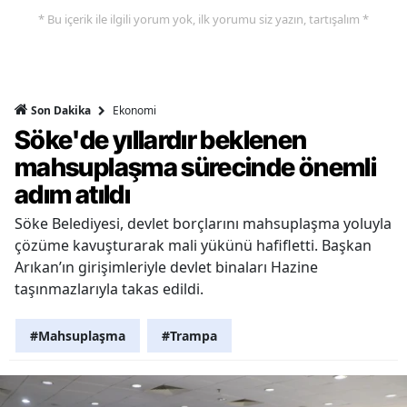
* Bu içerik ile ilgili yorum yok, ilk yorumu siz yazın, tartışalım *
Ekonomi
Son Dakika
Söke'de yıllardır beklenen
mahsuplaşma sürecinde önemli
adım atıldı
Söke Belediyesi, devlet borçlarını mahsuplaşma yoluyla
çözüme kavuşturarak mali yükünü hafifletti. Başkan
Arıkan’ın girişimleriyle devlet binaları Hazine
taşınmazlarıyla takas edildi.
#Mahsuplaşma
#Trampa