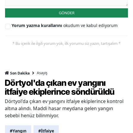
GÖNDER
Yorum yazma kurallarını
okudum ve kabul ediyorum
* Bu içerik ile ilgili yorum yok, ilk yorumu siz yazın, tartışalım *
Asayiş
Son Dakika
Dörtyol'da çıkan ev yangını
itfaiye ekiplerince söndürüldü
Dörtyol'da çıkan ev yangını itfaiye ekiplerince kontrol
altına alındı. Maddi hasar meydana gelen yangın
sebebi henüz bilinmiyor.
#Yangın
#İtfaiye