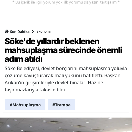
* Bu içerik ile ilgili yorum yok, ilk yorumu siz yazın, tartışalım *
Ekonomi
Son Dakika
Söke'de yıllardır beklenen
mahsuplaşma sürecinde önemli
adım atıldı
Söke Belediyesi, devlet borçlarını mahsuplaşma yoluyla
çözüme kavuşturarak mali yükünü hafifletti. Başkan
Arıkan’ın girişimleriyle devlet binaları Hazine
taşınmazlarıyla takas edildi.
#Mahsuplaşma
#Trampa