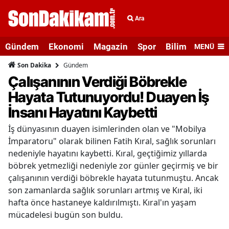
Ara
Gündem
Ekonomi
Magazin
Spor
Bilim ve Teknolo
MENÜ
Gündem
Son Dakika
Çalışanının Verdiği Böbrekle
Hayata Tutunuyordu! Duayen İş
İnsanı Hayatını Kaybetti
İş dünyasının duayen isimlerinden olan ve "Mobilya
İmparatoru" olarak bilinen Fatih Kıral, sağlık sorunları
nedeniyle hayatını kaybetti. Kıral, geçtiğimiz yıllarda
böbrek yetmezliği nedeniyle zor günler geçirmiş ve bir
çalışanının verdiği böbrekle hayata tutunmuştu. Ancak
son zamanlarda sağlık sorunları artmış ve Kıral, iki
hafta önce hastaneye kaldırılmıştı. Kıral'ın yaşam
mücadelesi bugün son buldu.