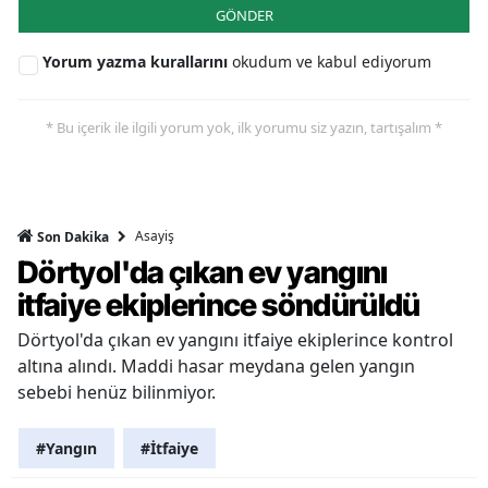
GÖNDER
Yorum yazma kurallarını
okudum ve kabul ediyorum
* Bu içerik ile ilgili yorum yok, ilk yorumu siz yazın, tartışalım *
Asayiş
Son Dakika
Dörtyol'da çıkan ev yangını
itfaiye ekiplerince söndürüldü
Dörtyol'da çıkan ev yangını itfaiye ekiplerince kontrol
altına alındı. Maddi hasar meydana gelen yangın
sebebi henüz bilinmiyor.
#Yangın
#İtfaiye