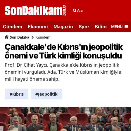
Ara
Gündem
Ekonomi
Magazin
Spor
Bilim ve Teknolo
MENÜ
Gündem
Son Dakika
Çanakkale'de Kıbrıs'ın jeopolitik
önemi ve Türk kimliği konuşuldu
Prof. Dr. Cihat Yaycı, Çanakkale'de Kıbrıs'ın jeopolitik
önemini vurguladı. Ada, Türk ve Müslüman kimliğiyle
milli hayati öneme sahip.
#Kıbrıs
#Jeopolitik