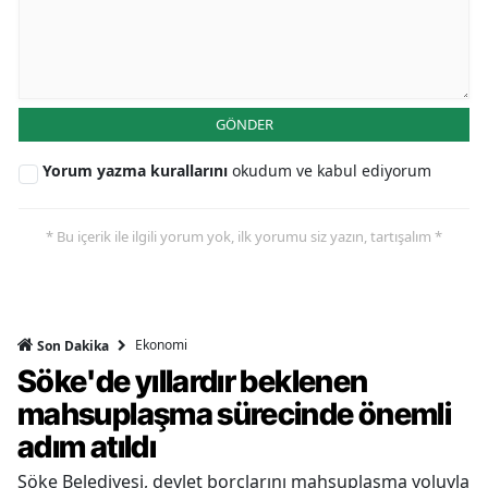
GÖNDER
Yorum yazma kurallarını
okudum ve kabul ediyorum
* Bu içerik ile ilgili yorum yok, ilk yorumu siz yazın, tartışalım *
Ekonomi
Son Dakika
Söke'de yıllardır beklenen
mahsuplaşma sürecinde önemli
adım atıldı
Söke Belediyesi, devlet borçlarını mahsuplaşma yoluyla