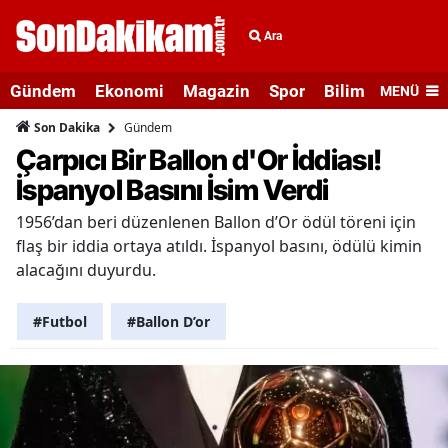
Ara
Gündem
Ekonomi
Magazin
Spor
Bilim ve Teknolo
MENÜ
Gündem
Son Dakika
Çarpıcı Bir Ballon d'Or İddiası!
İspanyol Basını İsim Verdi
1956’dan beri düzenlenen Ballon d’Or ödül töreni için
flaş bir iddia ortaya atıldı. İspanyol basını, ödülü kimin
alacağını duyurdu.
#Futbol
#Ballon D’or