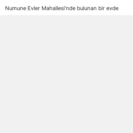
Numune Evler Mahallesi'nde bulunan bir evde
bilinmeyen nedenle yangın çıktı. Olay,
çevredekiler tarafından fark edilerek yetkililere
bildirildi.
Hatay Büyükşehir Belediyesi'ne bağlı itfaiye
ekipleri hızla olay yerine ulaştı. Yangın,