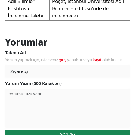
Adli Bilimler
Poşet, İstanbul Üniversitesi Adli
Enstitüsü
Bilimler Enstitüsü'nde de
İnceleme Talebi
incelenecek.
Yorumlar
Takma Ad
Yorum yapmak için, isterseniz
giriş
yapabilir veya
kayıt
olabilirsiniz.
Yorum Yazın (500 Karakter)
GÖNDER