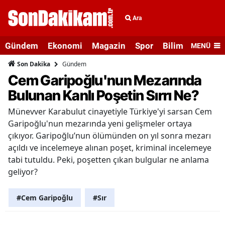
Ara
Gündem
Ekonomi
Magazin
Spor
Bilim ve Teknolo
MENÜ
Gündem
Son Dakika
Cem Garipoğlu'nun Mezarında
Bulunan Kanlı Poşetin Sırrı Ne?
Münevver Karabulut cinayetiyle Türkiye'yi sarsan Cem
Garipoğlu'nun mezarında yeni gelişmeler ortaya
çıkıyor. Garipoğlu’nun ölümünden on yıl sonra mezarı
açıldı ve incelemeye alınan poşet, kriminal incelemeye
tabi tutuldu. Peki, poşetten çıkan bulgular ne anlama
geliyor?
#Cem Garipoğlu
#Sır