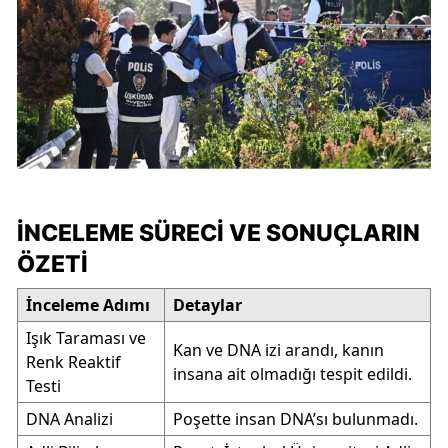
İNCELEME SÜRECI VE SONUÇLARIN
ÖZETI
İnceleme Adımı
Detaylar
Işık Taraması ve
Kan ve DNA izi arandı, kanın
Renk Reaktif
insana ait olmadığı tespit edildi.
Testi
DNA Analizi
Poşette insan DNA’sı bulunmadı.