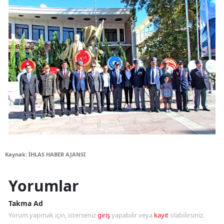
Kaynak: İHLAS HABER AJANSI
Yorumlar
Takma Ad
Yorum yapmak için, isterseniz
giriş
yapabilir veya
kayıt
olabilirsiniz.