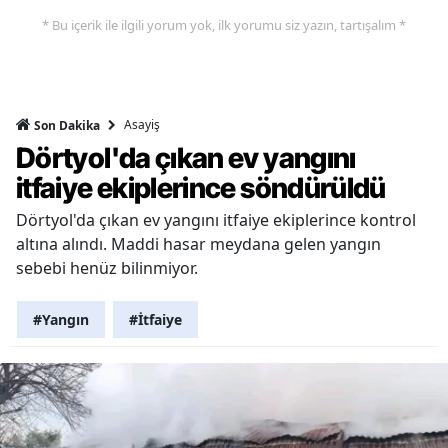
* Bu içerik ile ilgili yorum yok, ilk yorumu siz yazın, tartışalım *
Asayiş
Son Dakika
Dörtyol'da çıkan ev yangını
itfaiye ekiplerince söndürüldü
Dörtyol'da çıkan ev yangını itfaiye ekiplerince kontrol
altına alındı. Maddi hasar meydana gelen yangın
sebebi henüz bilinmiyor.
#Yangın
#İtfaiye