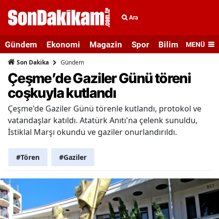
Ara
Gündem
Ekonomi
Magazin
Spor
Bilim ve Teknolo
MENÜ
Gündem
Son Dakika
Çeşme’de Gaziler Günü töreni
coşkuyla kutlandı
Çeşme'de Gaziler Günü törenle kutlandı, protokol ve
vatandaşlar katıldı. Atatürk Anıtı'na çelenk sunuldu,
İstiklal Marşı okundu ve gaziler onurlandırıldı.
#Tören
#Gaziler