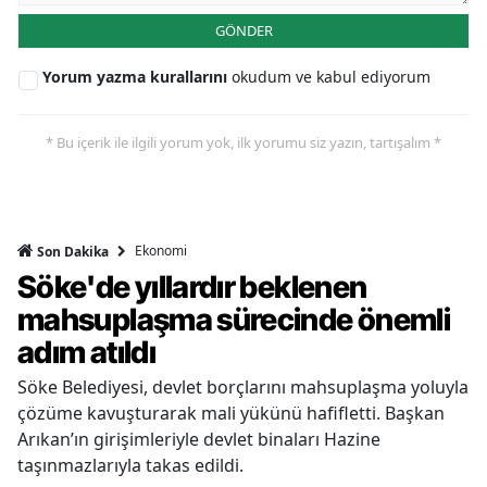
GÖNDER
Yorum yazma kurallarını
okudum ve kabul ediyorum
* Bu içerik ile ilgili yorum yok, ilk yorumu siz yazın, tartışalım *
Ekonomi
Son Dakika
Söke'de yıllardır beklenen
mahsuplaşma sürecinde önemli
adım atıldı
Söke Belediyesi, devlet borçlarını mahsuplaşma yoluyla
çözüme kavuşturarak mali yükünü hafifletti. Başkan
Arıkan’ın girişimleriyle devlet binaları Hazine
taşınmazlarıyla takas edildi.