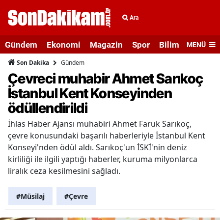
Ara
Gündem
Ekonomi
Magazin
Spor
Bilim ve Teknolo
MENÜ
Gündem
Son Dakika
Çevreci muhabir Ahmet Sarıkoç
İstanbul Kent Konseyinden
ödüllendirildi
İhlas Haber Ajansı muhabiri Ahmet Faruk Sarıkoç,
çevre konusundaki başarılı haberleriyle İstanbul Kent
Konseyi'nden ödül aldı. Sarıkoç'un İSKİ'nin deniz
kirliliği ile ilgili yaptığı haberler, kuruma milyonlarca
liralık ceza kesilmesini sağladı.
#Müsilaj
#Çevre