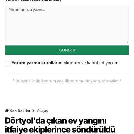
GÖNDER
Yorum yazma kurallarını
okudum ve kabul ediyorum
* Bu içerik ile ilgili yorum yok, ilk yorumu siz yazın, tartışalım *
Asayiş
Son Dakika
Dörtyol'da çıkan ev yangını
itfaiye ekiplerince söndürüldü