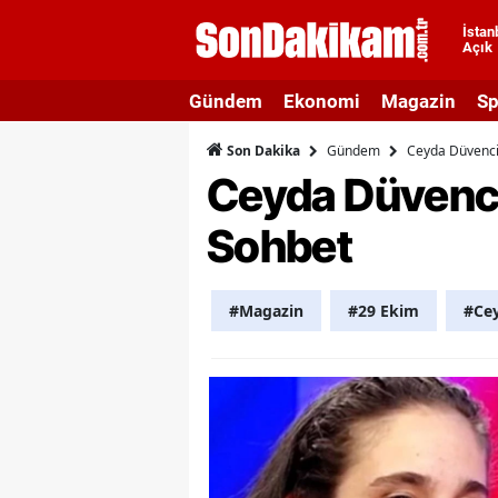
İstan
Açık
A
Gündem
Ekonomi
Magazin
Sp
A
Gündem
Ceyda Düvenci 
Son Dakika
A
Ceyda Düvenci
A
Sohbet
A
A
#Magazin
#29 Ekim
#Ce
A
A
A
B