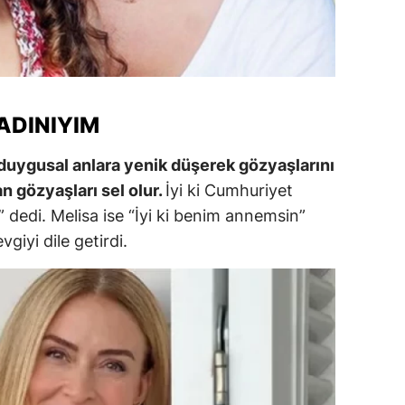
ersin
stanbul
zmir
KADINIYIM
ars
uygusal anlara yenik düşerek gözyaşlarını
astamonu
n gözyaşları sel olur.
İyi ki Cumhuriyet
ayseri
” dedi. Melisa ise “İyi ki benim annemsin”
giyi dile getirdi.
rklareli
ırşehir
ocaeli
onya
ütahya