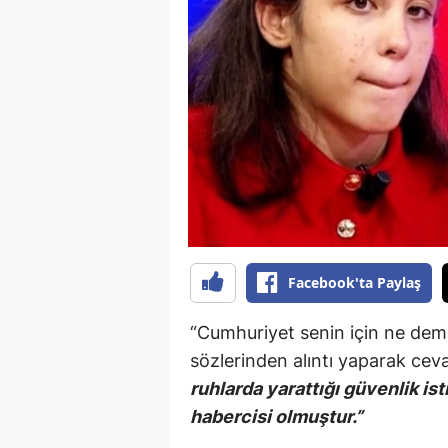
B
B
Bi
B
B
B
Ç
Facebook'ta Paylaş
Ç
“Cumhuriyet senin için ne dem
Ç
sözlerinden alıntı yaparak cev
ruhlarda yarattığı güvenlik is
D
habercisi olmuştur.”
D