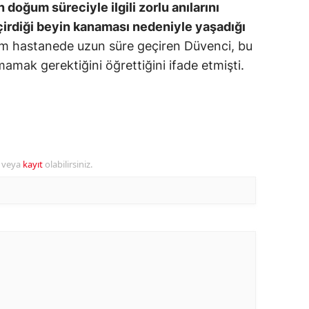
doğum süreciyle ilgili zorlu anılarını
ozgat
irdiği beyin kanaması nedeniyle yaşadığı
 hastanede uzun süre geçiren Düvenci, bu
onguldak
amak gerektiğini öğrettiğini ifade etmişti.
ksaray
ayburt
araman
r veya
kayıt
olabilirsiniz.
ırıkkale
atman
ırnak
artın
rdahan
ğdır