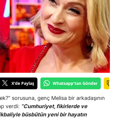
ilecik
ingöl
tlis
olu
urdur
ursa
anakkale
X'de Paylaş
Whatsapp'tan Gönder
ankırı
ek?” sorusuna, genç Melisa bir arkadaşının
orum
ap verdi:
“Cumhuriyet, fikirlerde ve
tikbaliyle büsbütün yeni bir hayatın
enizli
iyarbakır