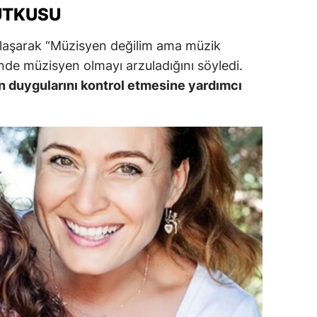
UTKUSU
dirne
aylaşarak “Müzisyen değilim ama müzik
lazığ
de müzisyen olmayı arzuladığını söyledi.
rzincan
n duygularını kontrol etmesine yardımcı
rzurum
skişehir
aziantep
iresun
ümüşhane
akkari
atay
sparta