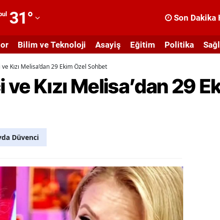
31
°
bul
Son Dakika 
dana
or
Bilim ve Teknoloji
Asayiş
Eğitim
Politika
Sağl
dıyaman
ve Kızı Melisa’dan 29 Ekim Özel Sohbet
fyonkarahisar
 ve Kızı Melisa’dan 29 E
ğrı
masya
nkara
yda Düvenci
ntalya
rtvin
ydın
alıkesir