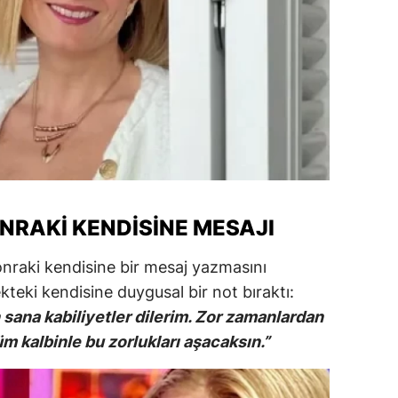
alatya
anisa
ahramanmaraş
ardin
uğla
uş
ONRAKI KENDISINE MESAJI
evşehir
sonraki kendisine bir mesaj yazmasını
iğde
kteki kendisine duygusal bir not bıraktı:
 sana kabiliyetler dilerim. Zor zamanlardan
rdu
 kalbinle bu zorlukları aşacaksın.”
ize
akarya