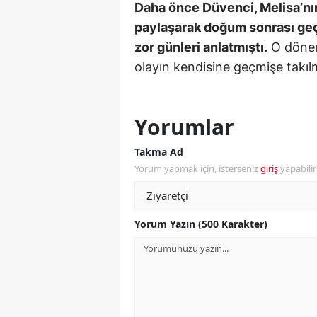
Daha önce Düvenci, Melisa’nın 
Y
paylaşarak doğum sonrası geç
zor günleri anlatmıştı.
O dönem
Z
olayın kendisine geçmişe takılm
A
B
Yorumlar
K
Takma Ad
Yorum yapmak için, isterseniz
giriş
yapabili
K
B
Yorum Yazın (500 Karakter)
Ş
B
A
I