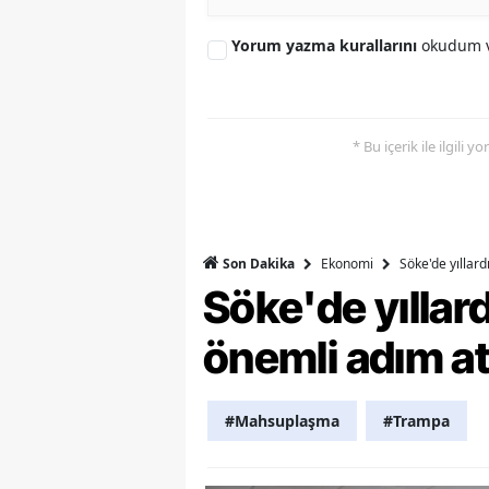
Y
Yorum yazma kurallarını
okudum v
K
Ki
* Bu içerik ile ilgili 
O
D
Ekonomi
Söke'de yıllar
Son Dakika
Söke'de yılla
önemli adım at
#Mahsuplaşma
#Trampa