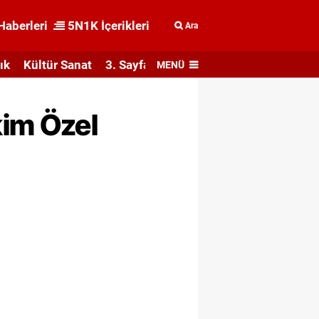
Haberleri
5N1K İçerikleri
Ara
ık
Kültür Sanat
3. Sayfa
MENÜ
kim Özel