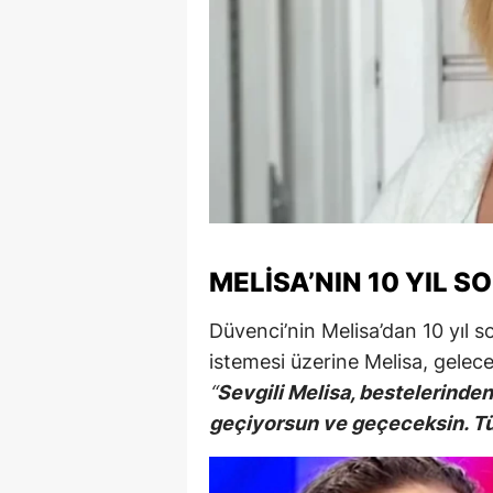
M
M
K
M
M
M
MELISA’NIN 10 YIL S
N
Düvenci’nin Melisa’dan 10 yıl 
N
istemesi üzerine Melisa, gelece
“
Sevgili Melisa, bestelerinden
O
geçiyorsun ve geçeceksin. Tüm
R
S