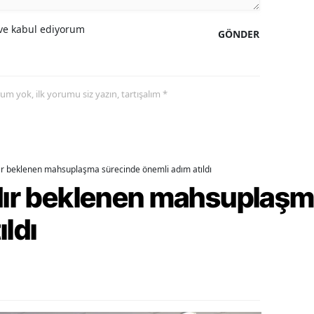
alova
e kabul ediyorum
GÖNDER
arabük
lis
yorum yok, ilk yorumu siz yazın, tartışalım *
smaniye
üzce
dır beklenen mahsuplaşma sürecinde önemli adım atıldı
rdır beklenen mahsuplaş
ıldı