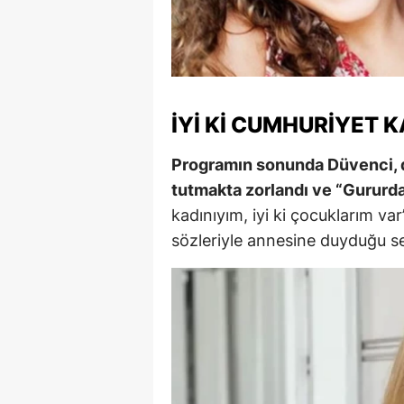
M
İ
İ
İYI KI CUMHURIYET 
K
Programın sonunda Düvenci, d
K
tutmakta zorlandı ve “Gururda
K
kadınıyım, iyi ki çocuklarım var
sözleriyle annesine duyduğu sev
Kı
K
K
K
K