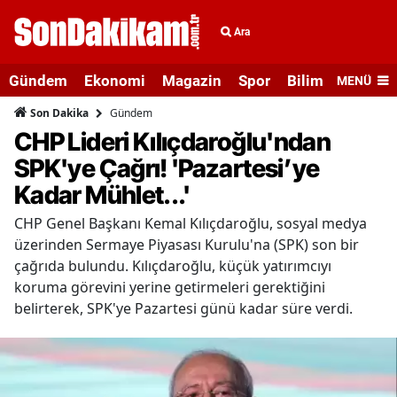
Ara
Gündem
Ekonomi
Magazin
Spor
Bilim ve Teknolo
MENÜ
Gündem
Son Dakika
CHP Lideri Kılıçdaroğlu'ndan
SPK'ye Çağrı! 'Pazartesi’ye
Kadar Mühlet...'
CHP Genel Başkanı Kemal Kılıçdaroğlu, sosyal medya
üzerinden Sermaye Piyasası Kurulu'na (SPK) son bir
çağrıda bulundu. Kılıçdaroğlu, küçük yatırımcıyı
koruma görevini yerine getirmeleri gerektiğini
belirterek, SPK'ye Pazartesi günü kadar süre verdi.