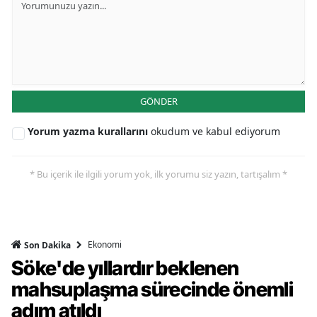
GÖNDER
Yorum yazma kurallarını
okudum ve kabul ediyorum
* Bu içerik ile ilgili yorum yok, ilk yorumu siz yazın, tartışalım *
Ekonomi
Son Dakika
Söke'de yıllardır beklenen
mahsuplaşma sürecinde önemli
adım atıldı