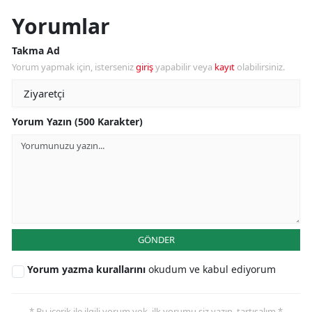
Yorumlar
Takma Ad
Yorum yapmak için, isterseniz
giriş
yapabilir veya
kayıt
olabilirsiniz.
Yorum Yazın (500 Karakter)
GÖNDER
Yorum yazma kurallarını
okudum ve kabul ediyorum
* Bu içerik ile ilgili yorum yok, ilk yorumu siz yazın, tartışalım *