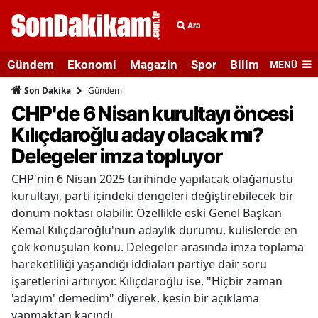
Ara
Gündem
Ekonomi
Magazin
Spor
Bilim ve Teknolo
MENÜ
Gündem
Son Dakika
CHP'de 6 Nisan kurultayı öncesi
Kılıçdaroğlu aday olacak mı?
Delegeler imza topluyor
CHP'nin 6 Nisan 2025 tarihinde yapılacak olağanüstü
kurultayı, parti içindeki dengeleri değiştirebilecek bir
dönüm noktası olabilir. Özellikle eski Genel Başkan
Kemal Kılıçdaroğlu'nun adaylık durumu, kulislerde en
çok konuşulan konu. Delegeler arasında imza toplama
hareketliliği yaşandığı iddiaları partiye dair soru
işaretlerini artırıyor. Kılıçdaroğlu ise, "Hiçbir zaman
'adayım' demedim" diyerek, kesin bir açıklama
yapmaktan kaçındı.