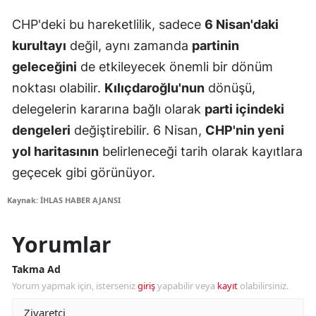
CHP'deki bu hareketlilik, sadece
6 Nisan'daki
kurultayı
değil, aynı zamanda
partinin
geleceğini
de etkileyecek önemli bir dönüm
noktası olabilir.
Kılıçdaroğlu'nun
dönüşü,
delegelerin kararına bağlı olarak
parti içindeki
dengeleri
değiştirebilir. 6 Nisan,
CHP'nin yeni
yol haritasının
belirleneceği tarih olarak kayıtlara
geçecek gibi görünüyor.
Kaynak: İHLAS HABER AJANSI
Yorumlar
Takma Ad
Yorum yapmak için, isterseniz
giriş
yapabilir veya
kayıt
olabilirsiniz.