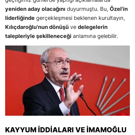
yeniden aday olacağını
duyurmuştu. Bu,
Özel'in
liderliğinde
gerçekleşmesi beklenen kurultayın,
Kılıçdaroğlu'nun dönüşü
ve
delegelerin
talepleriyle şekilleneceği
anlamına gelebilir.
KAYYUM İDDIALARI VE İMAMOĞLU