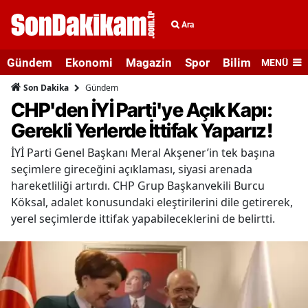
Ara
Gündem
Ekonomi
Magazin
Spor
Bilim ve Teknolo
MENÜ
Gündem
Son Dakika
CHP'den İYİ Parti'ye Açık Kapı:
Gerekli Yerlerde İttifak Yaparız!
İYİ Parti Genel Başkanı Meral Akşener’in tek başına
seçimlere gireceğini açıklaması, siyasi arenada
hareketliliği artırdı. CHP Grup Başkanvekili Burcu
Köksal, adalet konusundaki eleştirilerini dile getirerek,
yerel seçimlerde ittifak yapabileceklerini de belirtti.