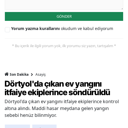
GÖNDER
Yorum yazma kurallarını
okudum ve kabul ediyorum
* Bu içerik ile ilgili yorum yok, ilk yorumu siz yazın, tartışalım *
Asayiş
Son Dakika
Dörtyol'da çıkan ev yangını
itfaiye ekiplerince söndürüldü
Dörtyol'da çıkan ev yangını itfaiye ekiplerince kontrol
altına alındı. Maddi hasar meydana gelen yangın
sebebi henüz bilinmiyor.