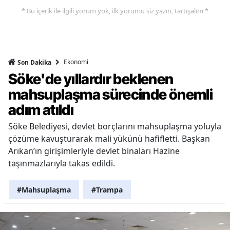
* Bu içerik ile ilgili yorum yok, ilk yorumu siz yazın, tartışalım *
Ekonomi
Son Dakika
Söke'de yıllardır beklenen
mahsuplaşma sürecinde önemli
adım atıldı
Söke Belediyesi, devlet borçlarını mahsuplaşma yoluyla
çözüme kavuşturarak mali yükünü hafifletti. Başkan
Arıkan’ın girişimleriyle devlet binaları Hazine
taşınmazlarıyla takas edildi.
#Mahsuplaşma
#Trampa