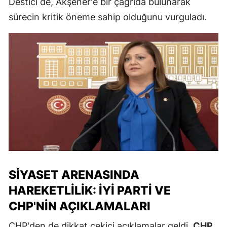
Destici de, Akşener'e bir çağrıda bulunarak
sürecin kritik öneme sahip olduğunu vurguladı.
SIYASET ARENASINDA
HAREKETLILIK: İYİ PARTI VE
CHP'NIN AÇIKLAMALARI
CHP'den de dikkat çekici açıklamalar geldi.
CHP