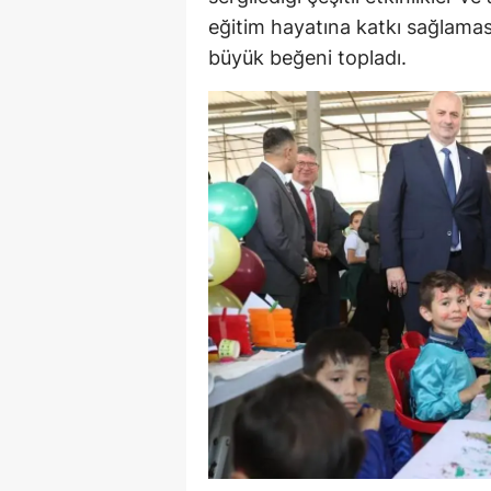
eğitim hayatına katkı sağlaması
E
büyük beğeni topladı.
E
E
E
E
G
G
G
H
H
I