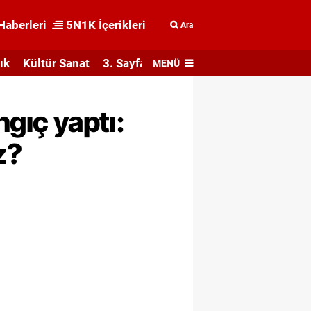
Haberleri
5N1K İçerikleri
Ara
ık
Kültür Sanat
3. Sayfa
MENÜ
ngıç yaptı:
z?