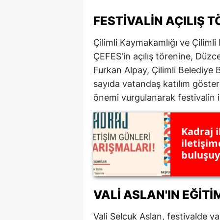
M
FESTIVALIN AÇILIŞ T
İ
Çilimli Kaymakamlığı ve Çilimli 
İ
ÇEFES'in açılış törenine, Düzce
Furkan Alpay, Çilimli Belediye 
K
sayıda vatandaş katılım göster
K
önemi vurgulanarak festivalin il
K
Kadraj i
Kı
iletişi
buluşuy
K
K
VALI ASLAN'IN EĞIT
K
K
Vali Selçuk Aslan, festivalde 