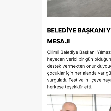
S
Si
S
BELEDIYE BAŞKANI Y
S
MESAJI
T
Çilimli Belediye Başkanı Yılmaz
heyecan verici bir gün olduğunu
T
destek vermekten onur duyduğu
T
çocuklar için her alanda var g
T
vurguladı. Festivalin ilçeye hay
herkese teşekkür etti.
Ş
U
V