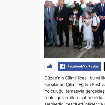
B
B
Bi
B
B
B
Ç
Facebook'ta Paylaş
Ç
Düzce'nin Çilimli ilçesi, bu yıl
Ç
karşılanan Çilimli Eğitim Festiv
Yolculuğu' temasıyla gerçekleştir
D
renkli görüntülere sahne oldu. 
D
sergilediği çeşitli etkinlikler v