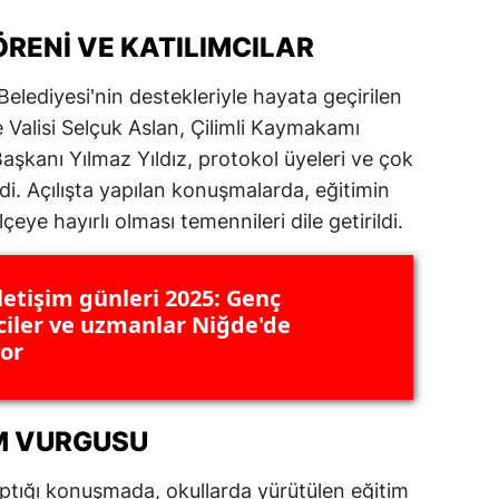
ersin
ÖRENI VE KATILIMCILAR
stanbul
Belediyesi'nin destekleriyle hayata geçirilen
zmir
 Valisi Selçuk Aslan, Çilimli Kaymakamı
Başkanı Yılmaz Yıldız, protokol üyeleri ve çok
ars
di. Açılışta yapılan konuşmalarda, eğitimin
astamonu
çeye hayırlı olması temennileri dile getirildi.
ayseri
letişim günleri 2025: Genç
rklareli
mciler ve uzmanlar Niğde'de
or
ırşehir
ocaeli
IM VURGUSU
onya
ütahya
yaptığı konuşmada, okullarda yürütülen eğitim