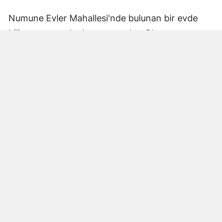
Numune Evler Mahallesi'nde bulunan bir evde
bilinmeyen nedenle yangın çıktı. Olay,
çevredekiler tarafından fark edilerek yetkililere
bildirildi.
Hatay Büyükşehir Belediyesi'ne bağlı itfaiye