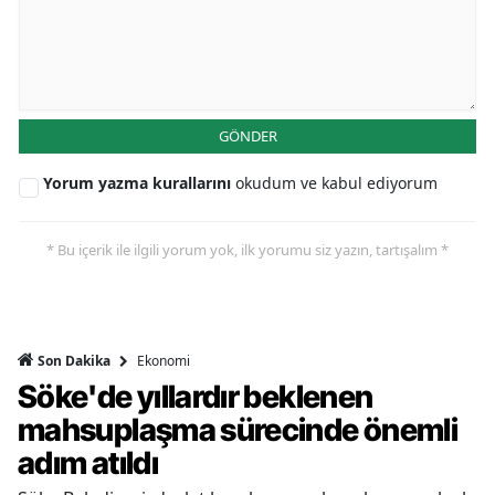
GÖNDER
Yorum yazma kurallarını
okudum ve kabul ediyorum
* Bu içerik ile ilgili yorum yok, ilk yorumu siz yazın, tartışalım *
Ekonomi
Son Dakika
Söke'de yıllardır beklenen
mahsuplaşma sürecinde önemli
adım atıldı