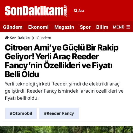
Ara
Gündem
Ekonomi
Magazin
Spor
Bilim ve Teknolo
MENÜ
Gündem
Son Dakika
Citroen Ami’ye Güçlü Bir Rakip
Geliyor! Yerli Araç Reeder
Fancy’nin Özellikleri ve Fiyatı
Belli Oldu
Yerli teknoloji şirketi Reeder, şimdi de elektrikli araç
geliştirdi. Reeder Fancy ismindeki aracın özellikleri ve
fiyatı belli oldu.
#Otomobil
#Reeder Fancy