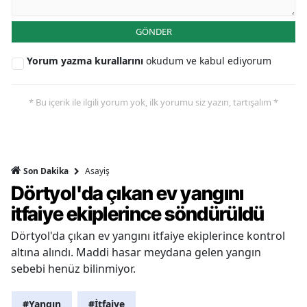
GÖNDER
Yorum yazma kurallarını
okudum ve kabul ediyorum
* Bu içerik ile ilgili yorum yok, ilk yorumu siz yazın, tartışalım *
Asayiş
Son Dakika
Dörtyol'da çıkan ev yangını
itfaiye ekiplerince söndürüldü
Dörtyol'da çıkan ev yangını itfaiye ekiplerince kontrol
altına alındı. Maddi hasar meydana gelen yangın
sebebi henüz bilinmiyor.
#Yangın
#İtfaiye