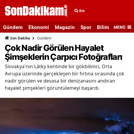
Ara
Gündem
Ekonomi
Magazin
Spor
Bilim ve Teknolo
MENÜ
Gündem
Son Dakika
Çok Nadir Görülen Hayalet
Şimşeklerin Çarpıcı Fotoğrafları
Slovakya'nın Látky kentinde bir gökbilimci, Orta
Avrupa üzerinde gerçekleşen bir fırtına sırasında çok
nadir görülen ve devasa bir denizanasını andıran
hayalet şimşekleri görüntülemeyi başardı.