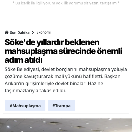
* Bu içerik ile ilgili yorum yok, ilk yorumu siz yazın, tartışalım *
Ekonomi
Son Dakika
Söke'de yıllardır beklenen
mahsuplaşma sürecinde önemli
adım atıldı
Söke Belediyesi, devlet borçlarını mahsuplaşma yoluyla
çözüme kavuşturarak mali yükünü hafifletti. Başkan
Arıkan’ın girişimleriyle devlet binaları Hazine
taşınmazlarıyla takas edildi.
#Mahsuplaşma
#Trampa