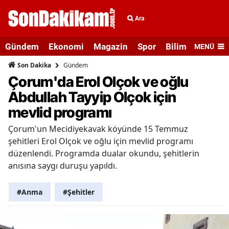
Ara
Gündem
Ekonomi
Magazin
Spor
Bilim ve Teknolo
MENÜ
Gündem
Son Dakika
Çorum'da Erol Olçok ve oğlu
Abdullah Tayyip Olçok için
mevlid programı
Çorum'un Mecidiyekavak köyünde 15 Temmuz
şehitleri Erol Olçok ve oğlu için mevlid programı
düzenlendi. Programda dualar okundu, şehitlerin
anısına saygı duruşu yapıldı.
#Anma
#Şehitler