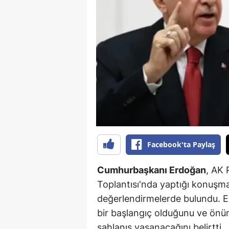
B
B
Bi
B
B
B
Ç
Facebook'ta Paylaş
Ç
Cumhurbaşkanı Erdoğan
, AK 
Ç
Toplantısı'nda yaptığı konuşma
değerlendirmelerde bulundu. E
D
bir başlangıç olduğunu ve ön
D
şahlanış yaşanacağını belirtti.