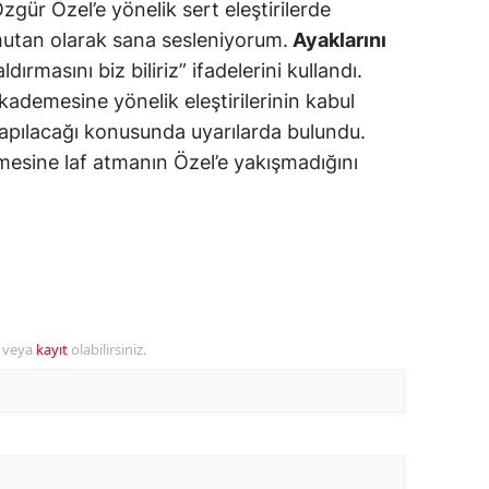
ür Özel’e yönelik sert eleştirilerde
utan olarak sana sesleniyorum.
Ayaklarını
alova
ırmasını biz biliriz” ifadelerini kullandı.
arabük
ademesine yönelik eleştirilerinin kabul
apılacağı konusunda uyarılarda bulundu.
lis
sine laf atmanın Özel’e yakışmadığını
smaniye
üzce
r veya
kayıt
olabilirsiniz.