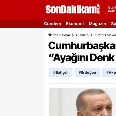
İstan
Açık
A
Gündem
Ekonomi
Magazin
Sp
A
Gündem
Cumhurbaşkanı 
Son Dakika
A
Cumhurbaşkanı
A
“Ayağını Denk
A
A
#Bahçeli
#Erdoğan
#Akp
A
A
A
B