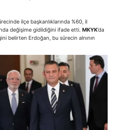
ersin
stanbul
recinde ilçe başkanlıklarında %60, il
nda değişime gidildiğini ifade etti.
MKYK
’da
zmir
ğini belirten Erdoğan, bu sürecin alnının
ars
astamonu
ayseri
rklareli
ırşehir
ocaeli
onya
ütahya