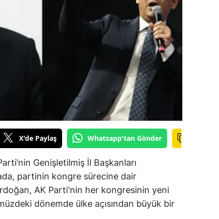
ilecik
ingöl
tlis
olu
urdur
ursa
anakkale
X'de Paylaş
Whatsapp'tan Gönder
ankırı
Parti’nin Genişletilmiş İl Başkanları
orum
da, partinin kongre sürecine dair
rdoğan, AK Parti'nin her kongresinin yeni
enizli
ümüzdeki dönemde ülke açısından büyük bir
iyarbakır