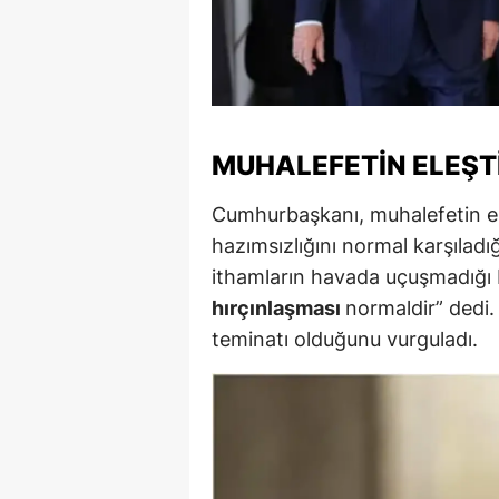
M
M
K
MUHALEFETIN ELEŞTI
M
Cumhurbaşkanı, muhalefetin ele
M
hazımsızlığını normal karşıladı
M
ithamların havada uçuşmadığı 
hırçınlaşması
normaldir” dedi.
N
teminatı olduğunu vurguladı.
N
O
R
S