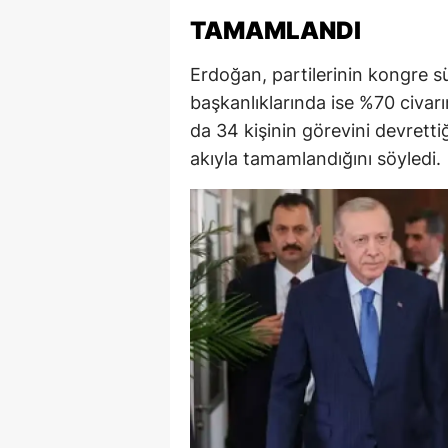
TAMAMLANDI
M
İ
Erdoğan, partilerinin kongre sü
başkanlıklarında ise %70 civarı
İ
da 34 kişinin görevini devretti
K
akıyla tamamlandığını söyledi.
K
K
Kı
K
K
K
K