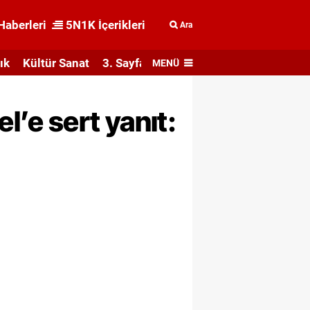
Haberleri
5N1K İçerikleri
Ara
ık
Kültür Sanat
3. Sayfa
MENÜ
’e sert yanıt: