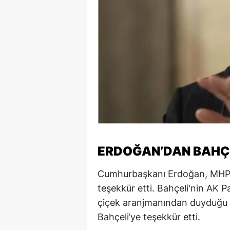
S
Si
S
S
T
T
T
ERDOĞAN’DAN BAHÇE
T
Cumhurbaşkanı Erdoğan, MHP
Ş
teşekkür etti. Bahçeli'nin AK 
çiçek aranjmanından duyduğu 
U
Bahçeli’ye teşekkür etti.
V