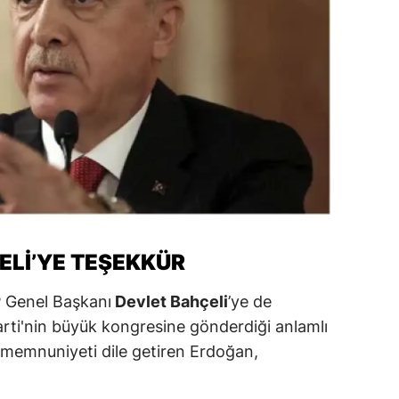
amsun
irt
inop
ivas
ekirdağ
okat
rabzon
LI’YE TEŞEKKÜR
unceli
 Genel Başkanı
Devlet Bahçeli
’ye de
anlıurfa
Parti'nin büyük kongresine gönderdiği anlamlı
memnuniyeti dile getiren Erdoğan,
şak
an