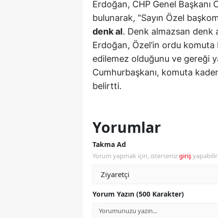
Erdoğan, CHP Genel Başkanı Özg
bulunarak, “Sayın Özel başkom
Y
denk al
. Denk almazsan denk ald
K
Erdoğan, Özel’in ordu komuta k
edilemez olduğunu ve gereği y
Ki
Cumhurbaşkanı, komuta kademe
O
belirtti.
D
Yorumlar
Takma Ad
Yorum yapmak için, isterseniz
giriş
yapabili
Yorum Yazın (500 Karakter)