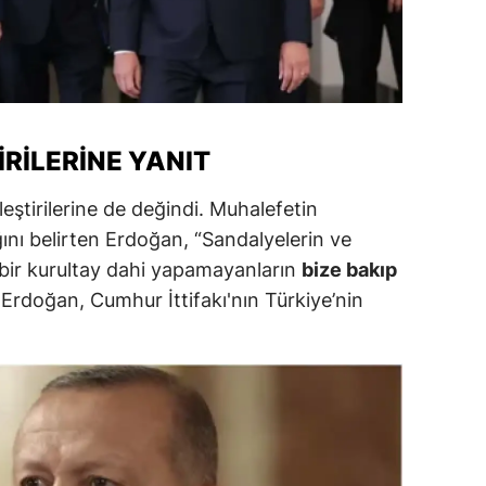
alatya
anisa
ahramanmaraş
RILERINE YANIT
ardin
ştirilerine de değindi. Muhalefetin
uğla
ğını belirten Erdoğan, “Sandalyelerin ve
uş
bir kurultay dahi yapamayanların
bize bakıp
 Erdoğan, Cumhur İttifakı'nın Türkiye’nin
evşehir
iğde
rdu
ize
akarya