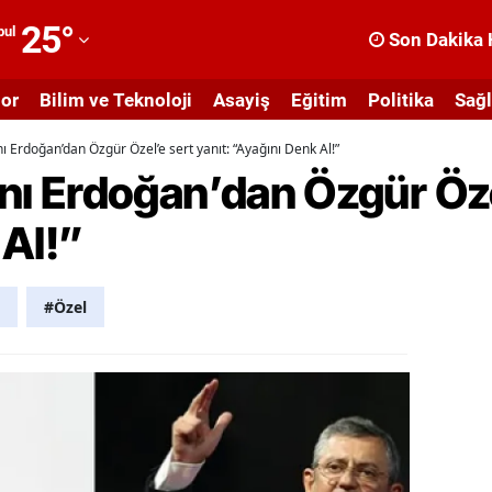
25
°
bul
Son Dakika 
dana
or
Bilim ve Teknoloji
Asayiş
Eğitim
Politika
Sağl
dıyaman
Erdoğan’dan Özgür Özel’e sert yanıt: “Ayağını Denk Al!”
fyonkarahisar
 Erdoğan’dan Özgür Özel
ğrı
 Al!”
masya
nkara
#Özel
ntalya
rtvin
ydın
alıkesir