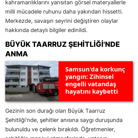
kahramanlıklarını yansıtan görsel materyallerle
milli mücadele ruhunu daha yakından hissetti.
Merkezde, savaşın seyrini değiştiren olaylar
hakkında detaylı bilgiler edinildi.
BÜYÜK TAARRUZ ŞEHITLIĞI'NDE
ANMA
Samsun'da korkunç
yangın: Zihinsel
engelli vatandaş
hayatını kaybetti
Gezinin son durağı olan Büyük Taarruz
Şehitliği'nde, şehitler anısına saygı duruşunda
bulunuldu ve çelenk bırakıldı. Öğretmenler,