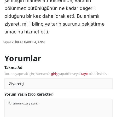
şehitliğin manevi atmosferinde, vatanın
bölünmez bütünlüğünün ne kadar değerli
olduğunu bir kez daha idrak etti. Bu anlamlı
ziyaret, milli bilinç ve tarih şuurunu pekiştirme
amacına hizmet etti.
Kaynak: İHLAS HABER AJANSI
Yorumlar
Takma Ad
Yorum yapmak için, isterseniz
giriş
yapabilir veya
kayıt
olabilirsiniz.
Yorum Yazın (500 Karakter)