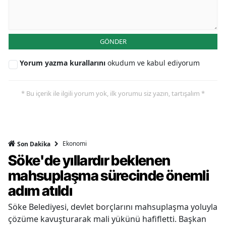
GÖNDER
Yorum yazma kurallarını
okudum ve kabul ediyorum
* Bu içerik ile ilgili yorum yok, ilk yorumu siz yazın, tartışalım *
Ekonomi
Son Dakika
Söke'de yıllardır beklenen
mahsuplaşma sürecinde önemli
adım atıldı
Söke Belediyesi, devlet borçlarını mahsuplaşma yoluyla
çözüme kavuşturarak mali yükünü hafifletti. Başkan