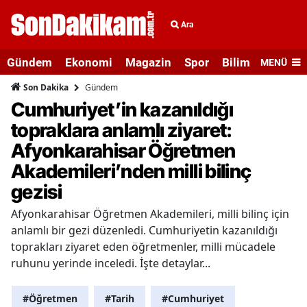
Ara
Gündem
Ekonomi
Magazin
Spor
Bilim ve Teknolo
MENÜ
Gündem
Son Dakika
Cumhuriyet’in kazanıldığı
topraklara anlamlı ziyaret:
Afyonkarahisar Öğretmen
Akademileri’nden milli bilinç
gezisi
Afyonkarahisar Öğretmen Akademileri, milli bilinç için
anlamlı bir gezi düzenledi. Cumhuriyetin kazanıldığı
toprakları ziyaret eden öğretmenler, milli mücadele
ruhunu yerinde inceledi. İşte detaylar...
#Öğretmen
#Tarih
#Cumhuriyet