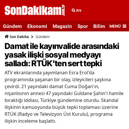
Ara
Gündem
Ekonomi
Magazin
Spor
Bilim ve Teknolo
MENÜ
Gündem
Son Dakika
Damat ile kayınvalide arasındaki
yasak ilişki sosyal medyayı
salladı: RTÜK'ten sert tepki
ATV ekranlarında yayımlanan Esra Erol'da
programında yaşanan bir olay, izleyicileri şaşkına
çevirdi. 21 yaşındaki damat Cuma Doğan'ın,
nişanlısının annesi 47 yaşındaki Güldane Şahin'i hamile
bıraktığı iddiası, Türkiye gündemine oturdu. Skandal
ilişkinin kamuoyunda büyük tepki toplaması üzerine
RTÜK (Radyo ve Televizyon Üst Kurulu), programa
ilişkin inceleme başlattı.