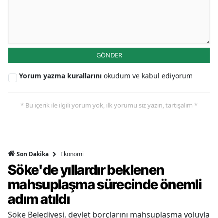
GÖNDER
Yorum yazma kurallarını
okudum ve kabul ediyorum
* Bu içerik ile ilgili yorum yok, ilk yorumu siz yazın, tartışalım *
Ekonomi
Son Dakika
Söke'de yıllardır beklenen
mahsuplaşma sürecinde önemli
adım atıldı
Söke Belediyesi, devlet borçlarını mahsuplaşma yoluyla